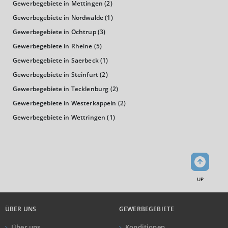
WIRTSCHAFTSKRAFT
(STAND: 2018)
Gewerbegebiete in Mettingen
(2)
Gewerbegebiete in Nordwalde
(1)
BRUTTOINLANDSPRODUKT
Gewerbegebiete in Ochtrup
(3)
(LANDKREIS / KREISFREIE STADT)
Gewerbegebiete in Rheine
(5)
Gewerbegebiete in Saerbeck
(1)
GESAMT
BIP JE ERWERBSTÄTIGEN
BIP JE EINWOHN
Gewerbegebiete in Steinfurt
(2)
14.516.984 Tsd. €
63.985 €
32.470 €
Gewerbegebiete in Tecklenburg
(2)
Gewerbegebiete in Westerkappeln
(2)
BRUTTOWERTSCHÖPFUNG
Gewerbegebiete in Wettringen
(1)
(LANDKREIS / KREISFREIE STADT)
GESAMT
PRODUZIERENDES GEWERBE
HANDEL UN
13.075.604 Tsd. €
3.543.734 Tsd. €
2.903.264
UP
BRUTTOWERTSCHÖPFUNG (DURCHSCHNITT)
ÜBER UNS
GEWERBEGEBIETE
Produzierendes Gewerbe
Über uns
Konditionen