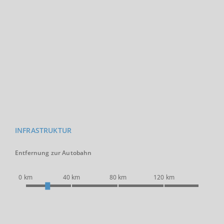
INFRASTRUKTUR
Entfernung zur Autobahn
0 km
40 km
80 km
120 km