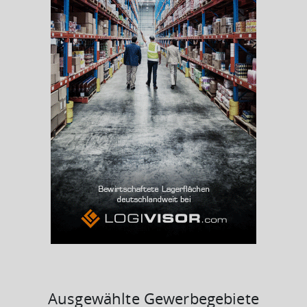
Beschäftigtenquote
(Landkreis / Kreisfreie Stadt)
41,97 %
Arbeitslosenquote
(Landkreis / Kreisfreie Stadt)
5,83 %
BESCHÄFTIGTEN- UND ARBEITSLOSENQUOTE
5.83%
41%
Ausgewählte Gewerbegebiete