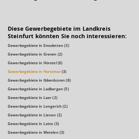
KAUFKRAFT
(STAND: 2018)
Diese Gewerbegebiete im Landkreis
Euro pro Kopf
Steinfurt könnten Sie noch interessieren:
(Landkreis / Kreisfreie Stadt)
22.402 €
Gewerbegebiete in Emsdetten
(3)
Kaufkraftindex
Gewerbegebiete in Greven
(2)
(Landkreis / Kreisfreie Stadt)
97,83
Gewerbegebiete in Hörstel
(6)
Gewerbegebiete in Horstmar
(3)
KAUFKRAFT - EURO PRO KOPF
Gewerbegebiete in Ibbenbüren
(8)
Landkreis / Kreisfreie Stadt
Gewerbegebiete in Ladbergen
(5)
22.651 €
Bundesland
Gewerbegebiete in Laer
(2)
22.233 €
Deutschland
Gewerbegebiete in Lengerich
(2)
22.402 €
Gewerbegebiete in Lienen
(2)
0 €
20.000 €
40.000 €
Gewerbegebiete in Lotte
(3)
Gewerbegebiete in Metelen
(3)