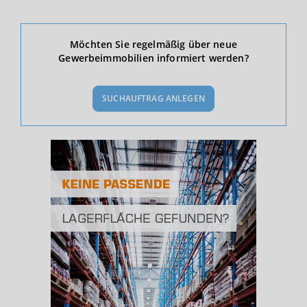
Ökonomische Daten & Fakten
Möchten Sie regelmäßig über neue
Gewerbeimmobilien informiert werden?
BEVÖLKERUNG
(STAND: 12/2019)
SUCHAUFTRAG ANLEGEN
Bevölkerung Gesamt
(Landkreis / Kreisfreie Stadt)
448.220
Bevölkerungsdichte
2
(Landkreis / Kreisfreie Stadt)
250 Einwohner/km
Fläche
2
(Landkreis / Kreisfreie Stadt)
1.795,75 km
BESCHÄFTIGUNG
(STAND: 06/2020)
Beschäftigte
(Landkreis / Kreisfreie Stadt)
188.114