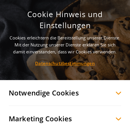
Cookie Hinweis und
Einstellungen
Cookies erleichtern die Bereitstellung unserer Dienste.
Mit der Nutzung unserer Dienste erklären Sie sich
5
Treffer
-
Gewerbegebiete in Ladbergen
damit einverstanden, dass wir Cookies verwenden.
Datenschutzbestimmungen
Ladbergen
Möchten Sie diese Suche als Suchauftrag
speichern und automatisch über neue
Notwendige Cookies
Objekte informiert werden?
SUCHAUFTRAG
ANLEGEN
Marketing Cookies