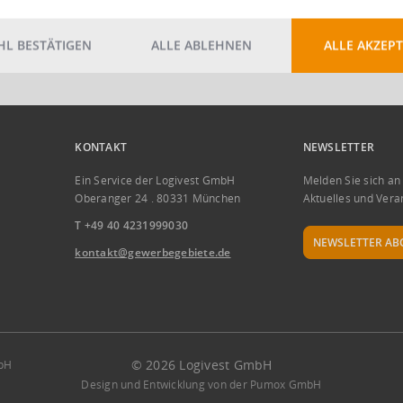
ERSTELLEN
L BESTÄTIGEN
ALLE ABLEHNEN
ALLE AKZEPT
KONTAKT
NEWSLETTER
Ein Service der Logivest GmbH
Melden Sie sich an
Oberanger 24 . 80331 München
Aktuelles und Vera
T +49 40 4231999030
NEWSLETTER AB
kontakt@gewerbegebiete.de
© 2026 Logivest GmbH
mbH
Design und Entwicklung von der Pumox GmbH