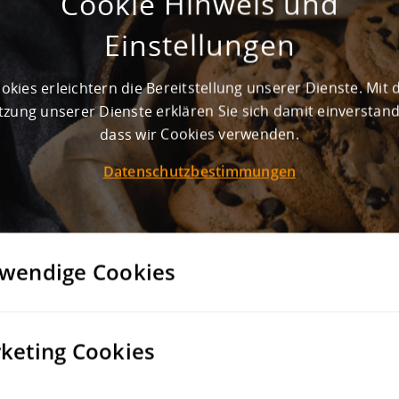
Cookie Hinweis und
UNTERNEHMEN/KOMMU
Einstellungen
okies erleichtern die Bereitstellung unserer Dienste. Mit 
zung unserer Dienste erklären Sie sich damit einverstan
E-MAIL
*
dass wir Cookies verwenden.
Datenschutzbestimmungen
Hiermit möchte ich mich b
Mit dem Absenden dieses F
Ihre Daten zur Bearbeitun
Informationen und Widerruf
wendige Cookies
den
AGB
).
Das Nachrichtenlimit wurde über
sicherstellen, dass Sie kein Robot
keting Cookies
KOSTENLOSES KON