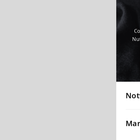
Co
Nut
Not
Mar