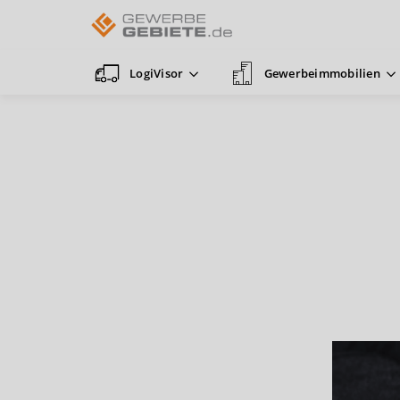
LogiVisor
Gewerbeimmobilien