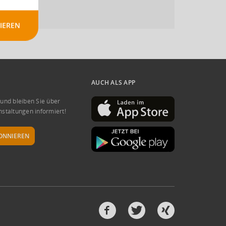
IEREN
AUCH ALS APP
 und bleiben Sie über
nstaltungen informiert!
ONNIEREN