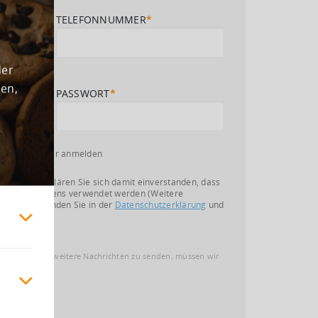
NE
*
TELEFONNUMMER
*
der
den,
PASSWORT
*
eim Newsletter anmelden
ormulars erklären Sie sich damit einverstanden, dass
g Ihres Anliegens verwendet werden (Weitere
shinweise finden Sie in der
Datenschutzerklärung
und
schritten. Um weitere Nachrichten zu senden, müssen wir
er sind.
TO