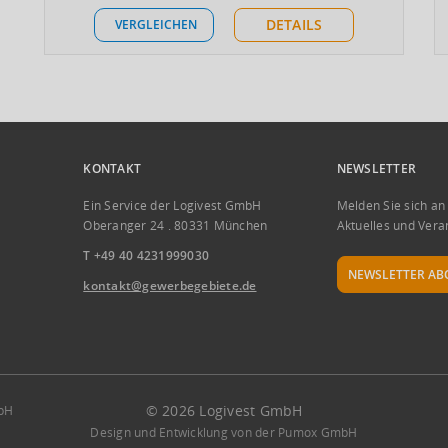
DETAILS
VERGLEICHEN
KONTAKT
NEWSLETTER
Ein Service der Logivest GmbH
Melden Sie sich an
Oberanger 24 . 80331 München
Aktuelles und Vera
T +49 40 4231999030
NEWSLETTER AB
kontakt@gewerbegebiete.de
© 2026 Logivest GmbH
mbH
Design und Entwicklung von der Pumox GmbH