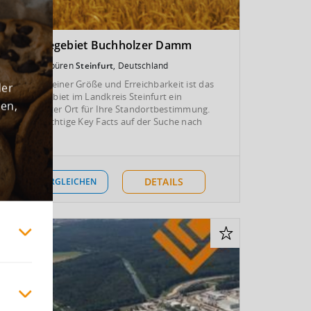
Gewerbegebiet Buchholzer Damm
Ibbenbüren
Steinfurt
, Deutschland
Aufgrund seiner Größe und Erreichbarkeit ist das
der
Gewerbegebiet im Landkreis Steinfurt ein
den,
interessanter Ort für Ihre Standortbestimmung.
Weitere wichtige Key Facts auf der Suche nach
einem...
DETAILS
VERGLEICHEN