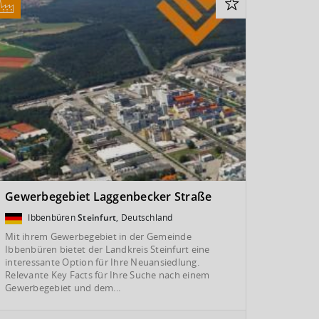
Gewerbegebiet Laggenbecker Straße
Ibbenbüren
Steinfurt
, Deutschland
Mit ihrem Gewerbegebiet in der Gemeinde
Ibbenbüren bietet der Landkreis Steinfurt eine
interessante Option für Ihre Neuansiedlung.
Relevante Key Facts für Ihre Suche nach einem
Gewerbegebiet und dem...