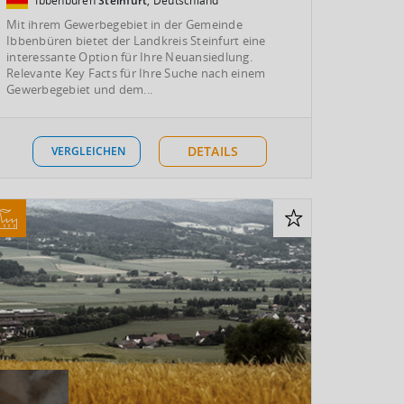
Ibbenbüren
Steinfurt
, Deutschland
Mit ihrem Gewerbegebiet in der Gemeinde
Ibbenbüren bietet der Landkreis Steinfurt eine
interessante Option für Ihre Neuansiedlung.
Relevante Key Facts für Ihre Suche nach einem
Gewerbegebiet und dem...
DETAILS
VERGLEICHEN