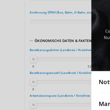
150 km
Entfernung ÖPNV (Bus, Bahn, U-Bahn, etc.)
30 km
Co
Nut
ÖKONOMISCHE DATEN & FAKTEN
Bevölkerungsdichte (Landkreis / Kreisfreie Stadt)
2
0
5.000 E. / km
Bevölkerungsanzahl (Landkreis / Kreisfreie Stadt)
Not
0
4.000.000
Arbeitslosenquote (Landkreis / Kreisfreie Stadt)
Mar