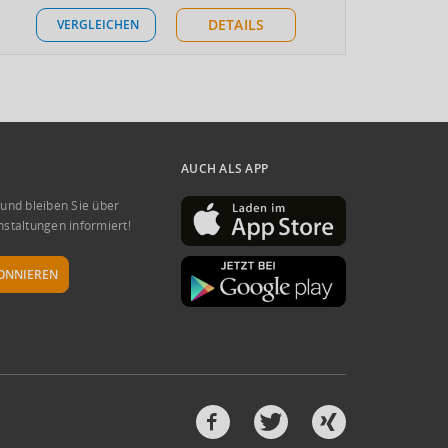
DETAILS
VERGLEICHEN
AUCH ALS APP
 und bleiben Sie über
nstaltungen informiert!
ONNIEREN