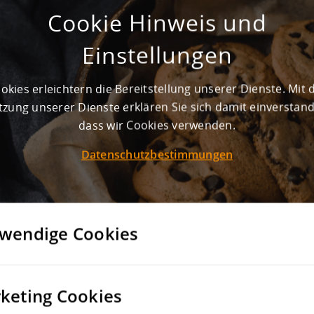
Cookie Hinweis und
Gewerbegebiet Süd Maybachstraße
Einstellungen
Ibbenbüren
Steinfurt
, Deutschland
Mit ihrem Gewerbegebiet in der Gemeinde
okies erleichtern die Bereitstellung unserer Dienste. Mit 
Ibbenbüren bietet der Landkreis Steinfurt eine
zung unserer Dienste erklären Sie sich damit einverstan
interessante Option für Ihre Neuansiedlung.
Relevante Key Facts für Ihre Suche nach einem
dass wir Cookies verwenden.
Gewerbegebiet und dem...
Datenschutzbestimmungen
DETAILS
VERGLEICHEN
wendige Cookies
keting Cookies