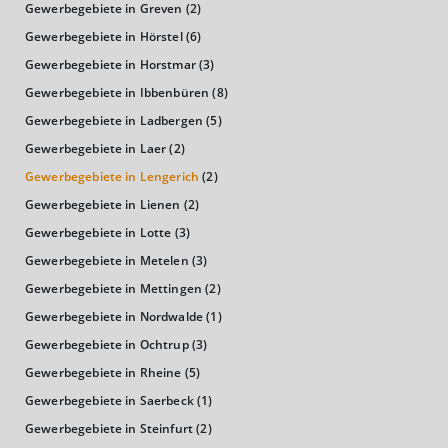
Kaufkraftindex
Gewerbegebiete in Greven
(2)
(Landkreis / Kreisfreie Stadt)
97,83
Gewerbegebiete in Hörstel
(6)
Gewerbegebiete in Horstmar
(3)
KAUFKRAFT - EURO PRO KOPF
Gewerbegebiete in Ibbenbüren
(8)
Landkreis / Kreisfreie Stadt
Gewerbegebiete in Ladbergen
(5)
22.651 €
Bundesland
Gewerbegebiete in Laer
(2)
22.233 €
Deutschland
Gewerbegebiete in Lengerich
(2)
22.402 €
Gewerbegebiete in Lienen
(2)
0 €
20.000 €
40.000 €
Gewerbegebiete in Lotte
(3)
Gewerbegebiete in Metelen
(3)
WIRTSCHAFTSKRAFT
(STAND: 2018)
Gewerbegebiete in Mettingen
(2)
Gewerbegebiete in Nordwalde
(1)
BRUTTOINLANDSPRODUKT
Gewerbegebiete in Ochtrup
(3)
(LANDKREIS / KREISFREIE STADT)
Gewerbegebiete in Rheine
(5)
Gewerbegebiete in Saerbeck
(1)
GESAMT
BIP JE ERWERBSTÄTIGEN
BIP JE EINWOHN
Gewerbegebiete in Steinfurt
(2)
14.516.984 Tsd. €
63.985 €
32.470 €