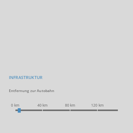
INFRASTRUKTUR
Entfernung zur Autobahn
0 km
40 km
80 km
120 km