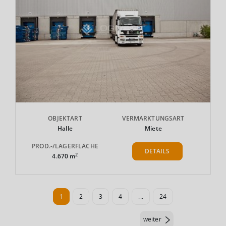
OBJEKTART
VERMARKTUNGSART
Halle
Miete
PROD.-/LAGERFLÄCHE
DETAILS
2
4.670 m
1
2
3
4
...
24
weiter