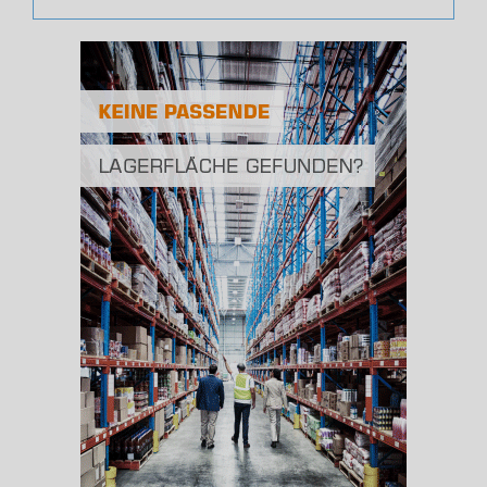
(Landkreis / Kreisfreie Stadt)
448.220
Bevölkerungsdichte
2
(Landkreis / Kreisfreie Stadt)
250 Einwohner/km
Fläche
2
(Landkreis / Kreisfreie Stadt)
1.795,75 km
BESCHÄFTIGUNG
(STAND: 06/2020)
Beschäftigte
(Landkreis / Kreisfreie Stadt)
188.114
Beschäftigtenquote
(Landkreis / Kreisfreie Stadt)
41,97 %
Arbeitslosenquote
(Landkreis / Kreisfreie Stadt)
5,83 %