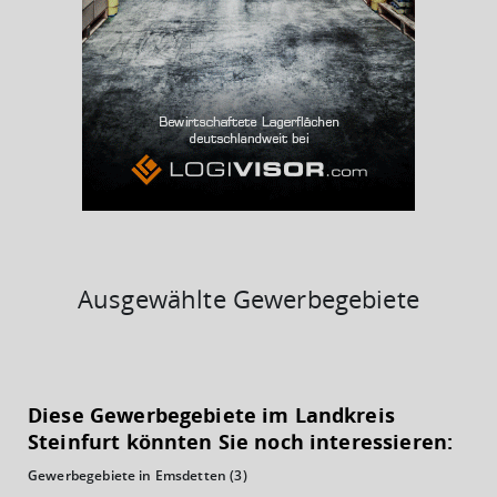
BESCHÄFTIGTEN- UND ARBEITSLOSENQUOTE
5.83%
41%
Ausgewählte Gewerbegebiete
KAUFKRAFT
(STAND: 2018)
Diese Gewerbegebiete im Landkreis
Euro pro Kopf
Steinfurt könnten Sie noch interessieren:
(Landkreis / Kreisfreie Stadt)
22.402 €
Gewerbegebiete in Emsdetten
(3)