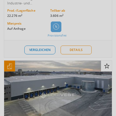
Industrie- und...
Prod.-/Lagerfläche
Teilbar ab
2
2
22.276 m
3.606 m
Mietpreis
Auf Anfrage
Provisionsfrei
VERGLEICHEN
DETAILS