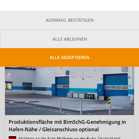
SUCHE ANPASSEN
Kartenansicht
Sortieren
AUSWAHL BESTÄTIGEN
ALLE ABLEHNEN
ALLE AKZEPTIEREN
Produktionsfläche mit BimSchG-Genehmigung in
Hafen-Nähe / Gleisanschluss optional
Mülheim an der Ruhr
Mülheim an der Ruhr
, Deutschland