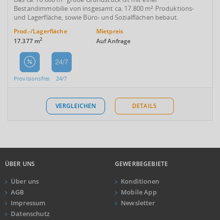
Bestandimmobilie von insgesamt ca. 17.800 m² Produktions-
und Lagerfläche, sowie Büro- und Sozialflächen bebaut.
Prod.-/Lagerfläche
Mietpreis
2
17.377 m
Auf Anfrage
Provisionsfrei
24/7
VERGLEICHEN
DETAILS
ÜBER UNS
GEWERBEGEBIETE
Über uns
Konditionen
AGB
Mobile App
Impressum
Newsletter
Datenschutz