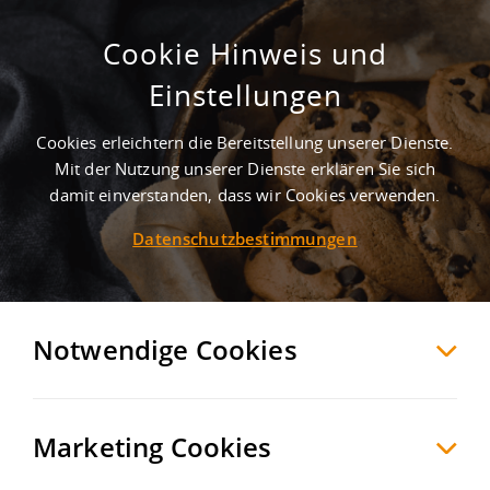
Cookie Hinweis und
Einstellungen
Cookies erleichtern die Bereitstellung unserer Dienste.
Mit der Nutzung unserer Dienste erklären Sie sich
8
Treffer
-
Lagerhalle mieten in Mülheim an der
damit einverstanden, dass wir Cookies verwenden.
Ruhr
Datenschutzbestimmungen
Mülheim an der Ruhr
Hallen/Produktion zur Miete
Möchten Sie diese Suche als Suchauftrag
Notwendige Cookies
speichern und automatisch über neue
Objekte informiert werden?
SUCHAUFTRAG
ANLEGEN
Marketing Cookies