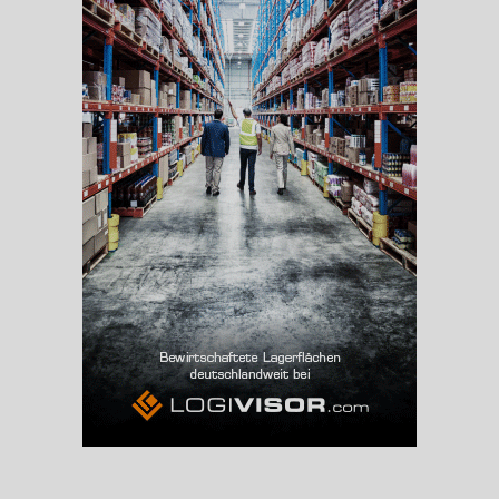
Beschäftigte
(Landkreis / Kreisfreie Stadt)
60.756
Beschäftigtenquote
(Landkreis / Kreisfreie Stadt)
35,61 %
Arbeitslosenquote
(Landkreis / Kreisfreie Stadt)
10,52 %
BESCHÄFTIGTEN- UND ARBEITSLOSENQUOTE
10.52%
35%