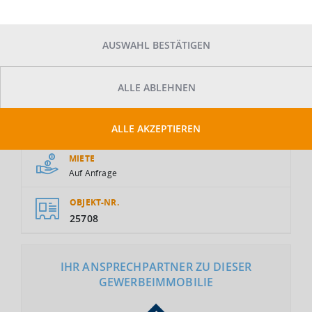
AUSWAHL BESTÄTIGEN
ALLE ABLEHNEN
GESAMTFLÄCHE
2
17.377 m
ALLE AKZEPTIEREN
MIETE
Auf Anfrage
OBJEKT-NR.
25708
IHR ANSPRECHPARTNER ZU DIESER
GEWERBEIMMOBILIE