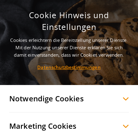
Cookie Hinweis und
Hochwertige Logistikflächen /
Einstellungen
optional mit Kühlung
Cookies erleichtern die Bereitstellung unserer Dienste.
Mülheim an der Ruhr
Mülheim an der Ruhr
,
Deutschland
Mit der Nutzung unserer Dienste erklären Sie sich
damit einverstanden, dass wir Cookies verwenden.
Datenschutzbestimmungen
MERKEN
VERGLEICHEN
EXPORT PDF
Notwendige Cookies
Marketing Cookies