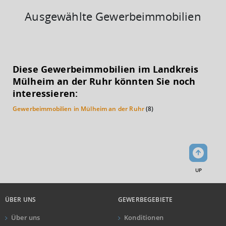
Ausgewählte Gewerbeimmobilien
KAUFKRAFT
(STAND: 2018)
Diese Gewerbeimmobilien im Landkreis
Euro pro Kopf
Mülheim an der Ruhr könnten Sie noch
(Landkreis / Kreisfreie Stadt)
23.153 €
interessieren:
Gewerbeimmobilien in Mülheim an der Ruhr
(8)
Kaufkraftindex
(Landkreis / Kreisfreie Stadt)
101,11
KAUFKRAFT - EURO PRO KOPF
Landkreis / Kreisfreie Stadt
22.651 €
UP
Bundesland
22.233 €
Deutschland
ÜBER UNS
GEWERBEGEBIETE
23.153 €
Über uns
Konditionen
0 €
20.000 €
40.000 €