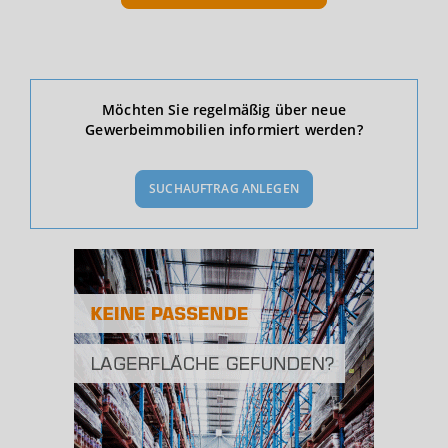
Ökonomische Daten & Fakten
Möchten Sie regelmäßig über neue
Gewerbeimmobilien informiert werden?
BEVÖLKERUNG
(STAND: 12/2019)
SUCHAUFTRAG ANLEGEN
Bevölkerung Gesamt
(Landkreis / Kreisfreie Stadt)
170.632
Bevölkerungsdichte
2
(Landkreis / Kreisfreie Stadt)
1.869 Einwohner/km
Fläche
2
(Landkreis / Kreisfreie Stadt)
91,28 km
BESCHÄFTIGUNG
(STAND: 06/2020)