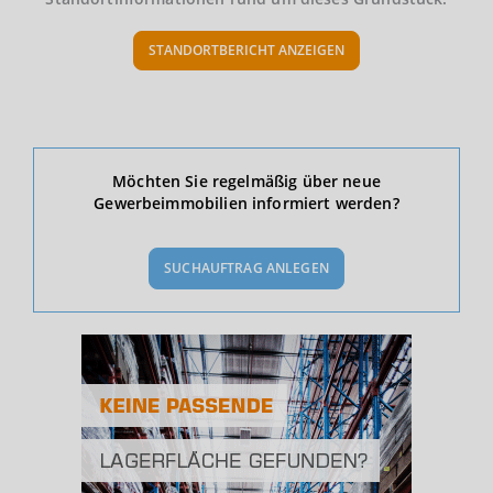
STANDORTBERICHT ANZEIGEN
Ökonomische Daten & Fakten
Möchten Sie regelmäßig über neue
Gewerbeimmobilien informiert werden?
BEVÖLKERUNG
(STAND: 12/2019)
SUCHAUFTRAG ANLEGEN
Bevölkerung Gesamt
(Landkreis / Kreisfreie Stadt)
183.815
Bevölkerungsdichte
2
(Landkreis / Kreisfreie Stadt)
128 Einwohner/km
Fläche
2
(Landkreis / Kreisfreie Stadt)
1.434,01 km