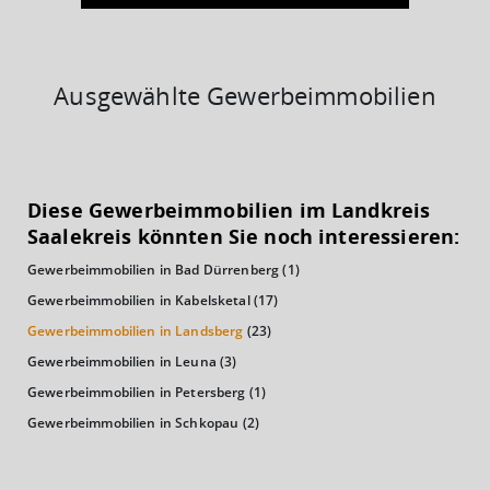
Ausgewählte Gewerbeimmobilien
KAUFKRAFT
(STAND: 2018)
Diese Gewerbeimmobilien im Landkreis
Euro pro Kopf
Saalekreis könnten Sie noch interessieren:
(Landkreis / Kreisfreie Stadt)
20.601 €
Gewerbeimmobilien in Bad Dürrenberg
(1)
Kaufkraftindex
Gewerbeimmobilien in Kabelsketal
(17)
(Landkreis / Kreisfreie Stadt)
89,96
Gewerbeimmobilien in Landsberg
(23)
Gewerbeimmobilien in Leuna
(3)
KAUFKRAFT - EURO PRO KOPF
Gewerbeimmobilien in Petersberg
(1)
Landkreis / Kreisfreie Stadt
Gewerbeimmobilien in Schkopau
(2)
22.651 €
Bundesland
19.647 €
Deutschland