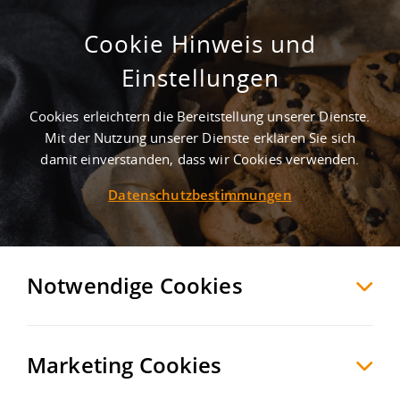
Cookie Hinweis und
Neubau einer Lager- und
Einstellungen
Logistikhalle mit 24/7 Nutzung nahe
der A9
Cookies erleichtern die Bereitstellung unserer Dienste.
Mit der Nutzung unserer Dienste erklären Sie sich
Landsberg
Saalekreis
, Deutschland
damit einverstanden, dass wir Cookies verwenden.
Datenschutzbestimmungen
MERKEN
VERGLEICHEN
EXPORT PDF
Notwendige Cookies
Marketing Cookies