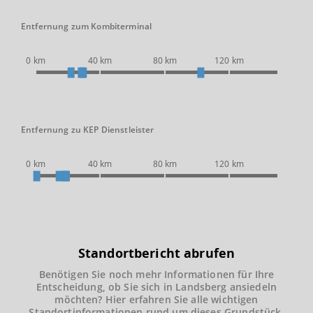
Entfernung zum Kombiterminal
0 km
40 km
80 km
120 km
Entfernung zu KEP Dienstleister
0 km
40 km
80 km
120 km
Standortbericht abrufen
Benötigen Sie noch mehr Informationen für Ihre
Entscheidung, ob Sie sich in Landsberg ansiedeln
möchten? Hier erfahren Sie alle wichtigen
Standortinformationen rund um dieses Grundstück.