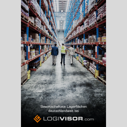
BESCHÄFTIGUNG
(STAND: 06/2020)
Beschäftigte
(Landkreis / Kreisfreie Stadt)
76.275
Beschäftigtenquote
(Landkreis / Kreisfreie Stadt)
41,5 %
Arbeitslosenquote
(Landkreis / Kreisfreie Stadt)
7,92 %
BESCHÄFTIGTEN- UND ARBEITSLOSENQUOTE
7.92%
41%