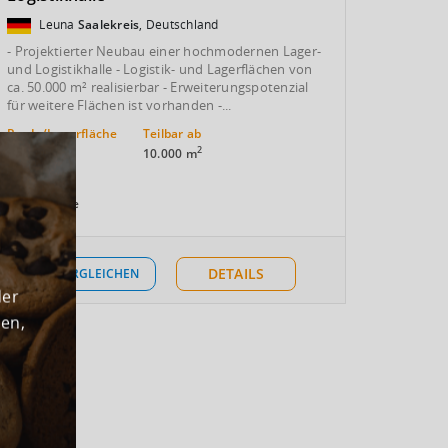
Leuna
Saalekreis
, Deutschland
- Projektierter Neubau einer hochmodernen Lager-
und Logistikhalle - Logistik- und Lagerflächen von
ca. 50.000 m² realisierbar - Erweiterungspotenzial
für weitere Flächen ist vorhanden -...
Prod.-/Lagerfläche
Teilbar ab
2
2
50.000 m
10.000 m
Mietpreis
Auf Anfrage
DETAILS
VERGLEICHEN
der
den,