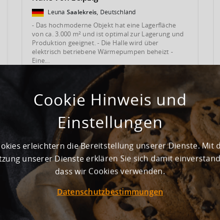
Leuna
Saalekreis
, Deutschland
- Das hochmoderne Objekt hat eine Lagerfläche
von ca. 3.000 m² und ist optimal zur Lagerung und
Produktion geeignet. - Die Halle wird über
elektrisch betriebene Wärmepumpen beheizt -
Eine...
Prod.-/Lagerfläche
Mietpreis
2
6.000 m
Auf Anfrage
Cookie Hinweis und
Einstellungen
DETAILS
VERGLEICHEN
okies erleichtern die Bereitstellung unserer Dienste. Mit 
zung unserer Dienste erklären Sie sich damit einverstan
dass wir Cookies verwenden.
Datenschutzbestimmungen