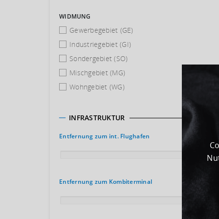
WIDMUNG
Gewerbegebiet (GE)
Industriegebiet (GI)
Sondergebiet (SO)
Mischgebiet (MG)
Wohngebiet (WG)
INFRASTRUKTUR
Entfernung zum int. Flughafen
Co
Nut
200 km
Entfernung zum Kombiterminal
200 km