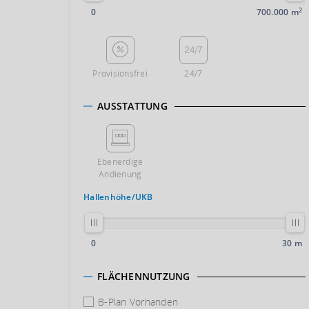
2
0
700.000 m
Provisionsfrei
24/7
AUSSTATTUNG
Ebenerdige
Andienung
Hallenhöhe/UKB
0
30 m
FLÄCHENNUTZUNG
B-Plan Vorhanden