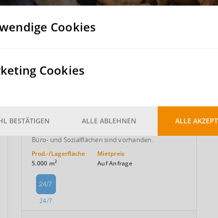
wendige Cookies
keting Cookies
24/7 Lager- und Produktionshalle mit
mehreren Krananlagen nahe der A9!
Leuna
Saalekreis
, Deutschland
L BESTÄTIGEN
ALLE ABLEHNEN
ALLE AKZEPT
- Das Objekt hat eine Hallenfläche von ca. 5.000 m²
und ist für Lagerung und Produktion geeignet. -
Büro- und Sozialflächen sind vorhanden.
Prod.-/Lagerfläche
Mietpreis
2
5.000 m
Auf Anfrage
24/7