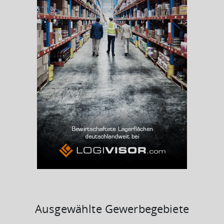
Beschäftigtenquote
(Landkreis / Kreisfreie Stadt)
41,54 %
Arbeitslosenquote
(Landkreis / Kreisfreie Stadt)
4,03 %
BESCHÄFTIGTEN- UND ARBEITSLOSENQUOTE
4.03%
41%
Ausgewählte Gewerbegebiete