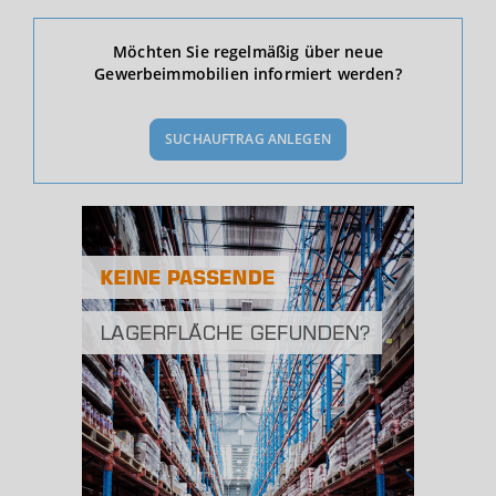
Ökonomische Daten & Fakten
Möchten Sie regelmäßig über neue
Gewerbeimmobilien informiert werden?
BEVÖLKERUNG
(STAND: 12/2019)
SUCHAUFTRAG ANLEGEN
Bevölkerung Gesamt
(Landkreis / Kreisfreie Stadt)
326.954
Bevölkerungsdichte
2
(Landkreis / Kreisfreie Stadt)
113 Einwohner/km
Fläche
2
(Landkreis / Kreisfreie Stadt)
2.883,67 km
BESCHÄFTIGUNG
(STAND: 06/2020)
Beschäftigte
(Landkreis / Kreisfreie Stadt)
135.805