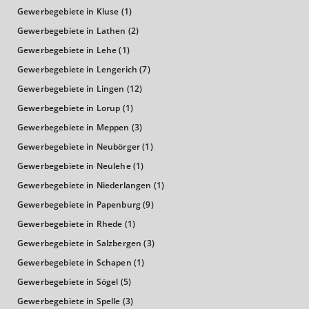
Gewerbegebiete in Kluse
(1)
BRUTTOINLANDSPRODUKT
Gewerbegebiete in Lathen
(2)
(LANDKREIS / KREISFREIE STADT)
Gewerbegebiete in Lehe
(1)
Gewerbegebiete in Lengerich
(7)
GESAMT
BIP JE ERWERBSTÄTIGEN
BIP JE EINWOHN
Gewerbegebiete in Lingen
(12)
13.440.709 Tsd. €
69.195 €
41.401 €
Gewerbegebiete in Lorup
(1)
Gewerbegebiete in Meppen
(3)
BRUTTOWERTSCHÖPFUNG
Gewerbegebiete in Neubörger
(1)
(LANDKREIS / KREISFREIE STADT)
Gewerbegebiete in Neulehe
(1)
Gewerbegebiete in Niederlangen
(1)
GESAMT
PRODUZIERENDES GEWERBE
HANDEL UN
Gewerbegebiete in Papenburg
(9)
12.106.191 Tsd. €
4.271.709 Tsd. €
1.851.767
Gewerbegebiete in Rhede
(1)
Gewerbegebiete in Salzbergen
(3)
BRUTTOWERTSCHÖPFUNG (DURCHSCHNITT)
Gewerbegebiete in Schapen
(1)
Produzierendes Gewerbe
Gewerbegebiete in Sögel
(5)
Gewerbegebiete in Spelle
(3)