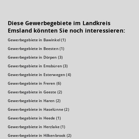
KAUFKRAFT
(STAND: 2018)
Diese Gewerbegebiete im Landkreis
Euro pro Kopf
Emsland könnten Sie noch interessieren:
(Landkreis / Kreisfreie Stadt)
21.529 €
Gewerbegebiete in Bawinkel
(1)
Kaufkraftindex
Gewerbegebiete in Beesten
(1)
(Landkreis / Kreisfreie Stadt)
94,02
Gewerbegebiete in Dörpen
(3)
Gewerbegebiete in Emsbüren
(3)
KAUFKRAFT - EURO PRO KOPF
Gewerbegebiete in Esterwegen
(4)
Landkreis / Kreisfreie Stadt
Gewerbegebiete in Freren
(6)
22.651 €
Bundesland
Gewerbegebiete in Geeste
(2)
21.813 €
Deutschland
Gewerbegebiete in Haren
(2)
21.529 €
Gewerbegebiete in Haselünne
(2)
0 €
20.000 €
40.000 €
Gewerbegebiete in Heede
(1)
Gewerbegebiete in Herzlake
(1)
WIRTSCHAFTSKRAFT
(STAND: 2018)
Gewerbegebiete in Hilkenbrook
(2)