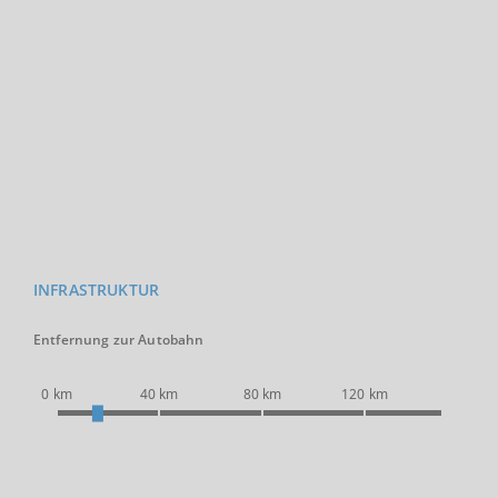
INFRASTRUKTUR
Entfernung zur Autobahn
0 km
40 km
80 km
120 km