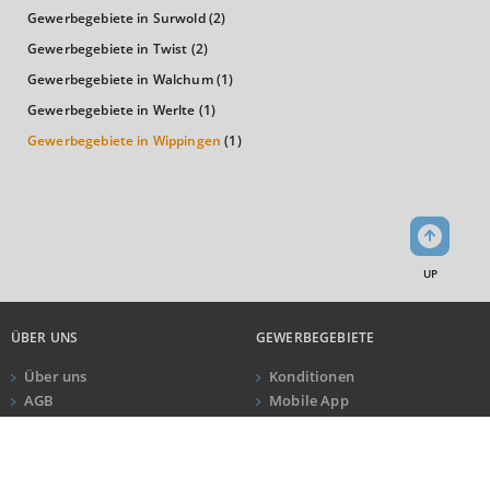
6.000.000
Gewerbegebiete in Surwold
(2)
Tsd. €
4.000.000
Gewerbegebiete in Twist
(2)
Gewerbegebiete in Walchum
(1)
2.000.000
Gewerbegebiete in Werlte
(1)
0
Gewerbegebiete in Wippingen
(1)
LANDKREIS
BUNDESLAND
DEUTSCHLAND
Handel und Verkehr
2.000.000
UP
1.500.000
Tsd. €
1.000.000
ÜBER UNS
GEWERBEGEBIETE
500.000
0
Über uns
Konditionen
LANDKREIS
BUNDESLAND
DEUTSCHLAND
AGB
Mobile App
Impressum
Newsletter
ANRUF
KONTAKT
Datenschutz
Dienstleistungsbereiche
Kundeninformationen