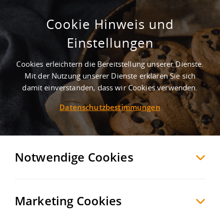
Cookie Hinweis und
Einstellungen
Cookies erleichtern die Bereitstellung unserer Dienste.
Mit der Nutzung unserer Dienste erklären Sie sich
2
Treffer
-
Gewerbegebiete in Haselünne
damit einverstanden, dass wir Cookies verwenden.
Datenschutzbestimmungen
Haselünne
Möchten Sie diese Suche als Suchauftrag
speichern und automatisch über neue
Notwendige Cookies
Objekte informiert werden?
SUCHAUFTRAG
ANLEGEN
Marketing Cookies