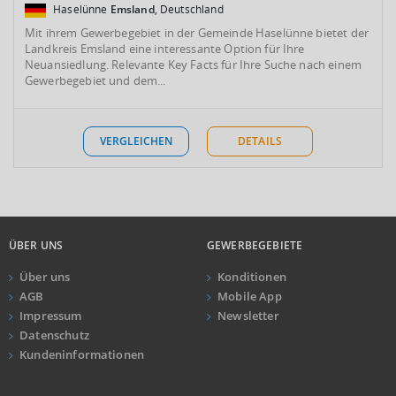
Haselünne
Emsland
, Deutschland
Mit ihrem Gewerbegebiet in der Gemeinde Haselünne bietet der
Landkreis Emsland eine interessante Option für Ihre
Neuansiedlung. Relevante Key Facts für Ihre Suche nach einem
Gewerbegebiet und dem...
VERGLEICHEN
DETAILS
ÜBER UNS
GEWERBEGEBIETE
Über uns
Konditionen
AGB
Mobile App
Impressum
Newsletter
Datenschutz
Kundeninformationen