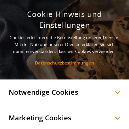
Cookie Hinweis und
Gewerbegebiet Obere Brede an der
Einstellungen
A2
Cookies erleichtern die Bereitstellung unserer Dienste.
Beckum
Warendorf
, Deutschland
Mit der Nutzung unserer Dienste erklären Sie sich
damit einverstanden, dass wir Cookies verwenden.
Datenschutzbestimmungen
MERKEN
VERGLEICHEN
EXPORT PDF
Notwendige Cookies
Marketing Cookies