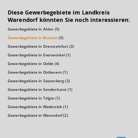
KAUFKRAFT
(STAND: 2018)
Diese Gewerbegebiete im Landkreis
Euro pro Kopf
Warendorf könnten Sie noch interessieren:
(Landkreis / Kreisfreie Stadt)
23.839 €
Gewerbegebiete in Ahlen
(5)
Kaufkraftindex
Gewerbegebiete in Beckum
(5)
(Landkreis / Kreisfreie Stadt)
104,1
Gewerbegebiete in Drensteinfurt
(3)
Gewerbegebiete in Everswinkel
(1)
KAUFKRAFT - EURO PRO KOPF
Gewerbegebiete in Oelde
(4)
Landkreis / Kreisfreie Stadt
Gewerbegebiete in Ostbevern
(1)
22.651 €
Bundesland
Gewerbegebiete in Sassenberg
(3)
22.233 €
Deutschland
Gewerbegebiete in Sendenhorst
(1)
23.839 €
Gewerbegebiete in Telgte
(1)
0 €
20.000 €
40.000 €
Gewerbegebiete in Wadersloh
(1)
Gewerbegebiete in Warendorf
(2)
WIRTSCHAFTSKRAFT
(STAND: 2018)
BRUTTOINLANDSPRODUKT