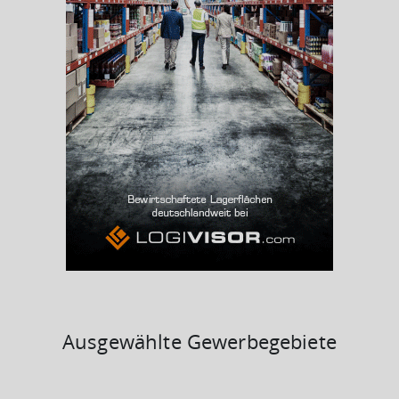
Arbeitslosenquote
(Landkreis / Kreisfreie Stadt)
6,51 %
BESCHÄFTIGTEN- UND ARBEITSLOSENQUOTE
6.51%
41%
Ausgewählte Gewerbegebiete