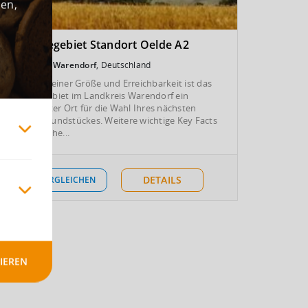
den,
Gewerbegebiet Standort Oelde A2
Oelde
Warendorf
, Deutschland
Aufgrund seiner Größe und Erreichbarkeit ist das
Gewerbegebiet im Landkreis Warendorf ein
interessanter Ort für die Wahl Ihres nächsten
Gewerbegrundstückes. Weitere wichtige Key Facts
auf der Suche...
DETAILS
VERGLEICHEN
IEREN