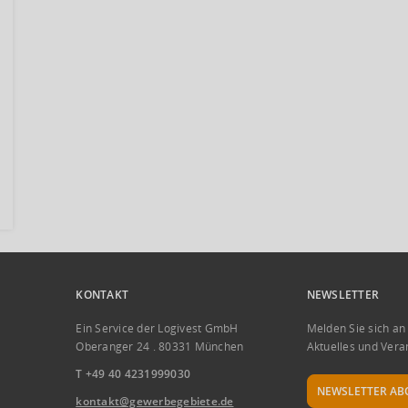
KONTAKT
NEWSLETTER
Ein Service der Logivest GmbH
Melden Sie sich an
Oberanger 24 . 80331 München
Aktuelles und Vera
T +49 40 4231999030
NEWSLETTER AB
kontakt@gewerbegebiete.de