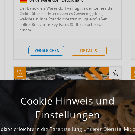
Oelde
Warendorf
, Deutschland
Der Landkreis Warendorf verfügt in der Gemeinde
Oelde über ein interessantes Gewerbegebiet,
welches in Ihre Standortbestimmung einfließen
sollte. Relevante Key Facts für Ihre Suche nach
einem...
DETAILS
VERGLEICHEN
Cookie Hinweis und
Einstellungen
okies erleichtern die Bereitstellung unserer Dienste. Mit 