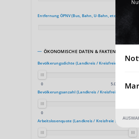
Nut
150 km
Entfernung ÖPNV (Bus, Bahn, U-Bahn, etc.)
30 km
ÖKONOMISCHE DATEN & FAKTEN
Not
Bevölkerungsdichte (Landkreis / Kreisfreie Stadt)
Mar
2
0
5.000 E. / km
Bevölkerungsanzahl (Landkreis / Kreisfreie Stadt)
0
4.000.000
AUSWAH
Arbeitslosenquote (Landkreis / Kreisfreie Stadt)