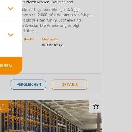
Oschatz
Nordsachsen
, Deutschland
Die Immobilie verfügt über eine großzügige
Lagerfläche von ca. 2.000 m² und bietet vielfältige
Nutzungsmöglichkeiten für industrielle und
gewerbliche Zwecke. Die Andienung erfolgt
komfortabel über...
Prod.-/Lagerfläche
Mietpreis
2
2.000 m
Auf Anfrage
IEREN
24/7
DETAILS
VERGLEICHEN