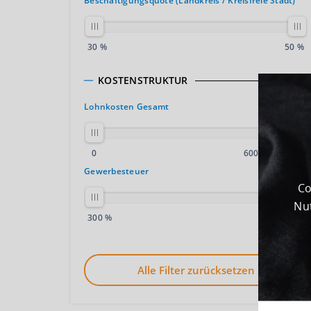
Beschäftigungsquote (Landkreis / Kreisfreie Stadt)
30 %
50 %
KOSTENSTRUKTUR
Lohnkosten Gesamt
0
600.000 €/Jahr
Gewerbesteuer
Co
Nut
300 %
600 %
Alle Filter zurücksetzen