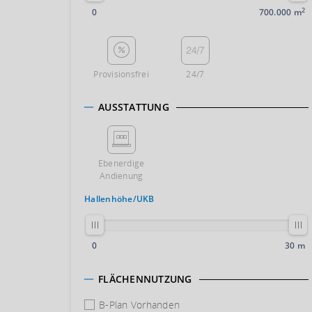
2
0
700.000 m
Provisionsfrei
24/7
AUSSTATTUNG
Ebenerdige
Andienung
Hallenhöhe/UKB
0
30 m
FLÄCHENNUTZUNG
B-Plan Vorhanden