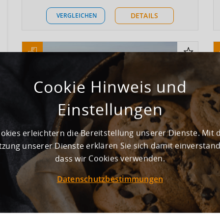
DETAILS
VERGLEICHEN
Cookie Hinweis und
Einstellungen
okies erleichtern die Bereitstellung unserer Dienste. Mit 
zung unserer Dienste erklären Sie sich damit einverstan
dass wir Cookies verwenden.
Datenschutzbestimmungen
Neubau einer Lager- und Logistikhalle
direkt an der A14!
Parthenstein
Leipzig
, Deutschland