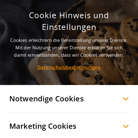
Cookie Hinweis und
Einstellungen
Cookies erleichtern die Bereitstellung unserer Dienste.
Mit der Nutzung unserer Dienste erklären Sie sich
1
Treffer
-
Lagerhalle mieten in Schönebeck
damit einverstanden, dass wir Cookies verwenden.
Datenschutzbestimmungen
Schönebeck
Hallen/Produktion zur Miete
Möchten Sie diese Suche als Suchauftrag
speichern und automatisch über neue
Notwendige Cookies
Objekte informiert werden?
SUCHAUFTRAG
ANLEGEN
Marketing Cookies