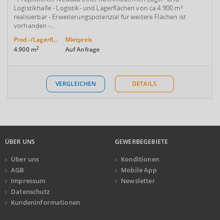
Logistikhalle - Logistik- und Lagerflächen von ca.4.900 m²
realisierbar - Erweiterungspotenzial für weitere Flächen ist
vorhanden -...
Prod.-/Lagerfläche
Mietpreis
2
4.900 m
Auf Anfrage
VERGLEICHEN
DETAILS
ÜBER UNS
GEWERBEGEBIETE
Über uns
Konditionen
AGB
Mobile App
Impressum
Newsletter
Datenschutz
Kundeninformationen