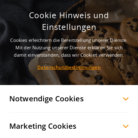
Cookie Hinweis und
Einstellungen
Cookies erleichtern die Bereitstellung unserer Dienste.
Mit der Nutzung unserer Dienste erklären Sie sich
4
Treffer
-
Lagerhalle mieten in Remscheid
damit einverstanden, dass wir Cookies verwenden.
Datenschutzbestimmungen
Remscheid
Hallen/Produktion zur Miete
Möchten Sie diese Suche als Suchauftrag
speichern und automatisch über neue
Notwendige Cookies
Objekte informiert werden?
SUCHAUFTRAG
ANLEGEN
Marketing Cookies