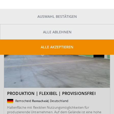
SUCHE ANPASSEN
Kartenansicht
Sortieren
AUSWAHL BESTÄTIGEN
ALLE ABLEHNEN
ALLE AKZEPTIEREN
PRODUKTION | FLEXIBEL | PROVISIONSFREI
Remscheid
Remscheid
, Deutschland
Hallenfläche mit flexiblen Nutzungsmöglichkeiten für
produzierende Unternehmen. Auf dem Gelände ist eine hohe