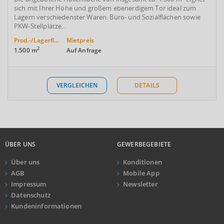
sich mit Ihrer Höhe und großem ebenerdigem Tor ideal zum
Lagern verschiedenster Waren. Büro- und Sozialflächen sowie
PKW-Stellplätze...
Prod.-/Lagerfläche
Mietpreis
2
1.500 m
Auf Anfrage
VERGLEICHEN
DETAILS
ÜBER UNS
GEWERBEGEBIETE
Über uns
Konditionen
AGB
Mobile App
Impressum
Newsletter
Datenschutz
Kundeninformationen