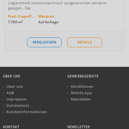
Liegenschaft verkehrstechnisch ausgesprochen attraktiv
gelegen - Der...
Prod.-/Lagerfläche
Mietpreis
2
7.700 m
Auf Anfrage
VERGLEICHEN
DETAILS
ÜBER UNS
GEWERBEGEBIETE
Über uns
Konditionen
AGB
Mobile App
Impressum
Newsletter
Datenschutz
Kundeninformationen
KONTAKT
NEWSLETTER