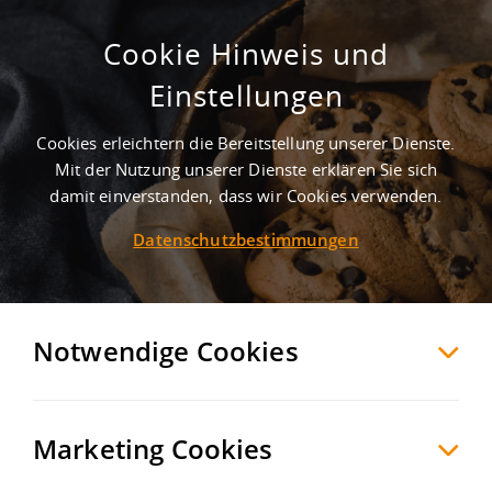
Cookie Hinweis und
Einstellungen
Cookies erleichtern die Bereitstellung unserer Dienste.
Mit der Nutzung unserer Dienste erklären Sie sich
1
Treffer
-
Lagerhalle mieten in Geisleden
damit einverstanden, dass wir Cookies verwenden.
Datenschutzbestimmungen
Geisleden
Hallen/Produktion zur Miete
Möchten Sie diese Suche als Suchauftrag
speichern und automatisch über neue
Notwendige Cookies
Objekte informiert werden?
SUCHAUFTRAG
ANLEGEN
Marketing Cookies