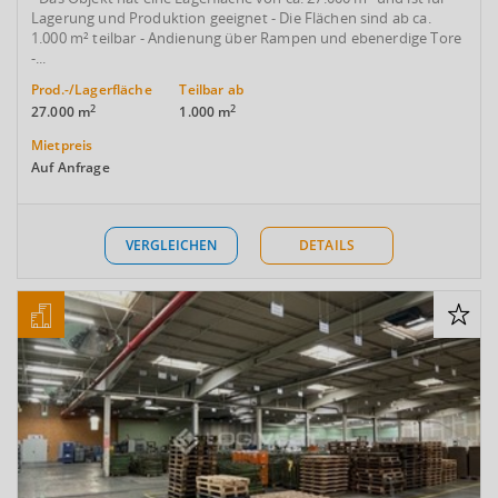
Lagerung und Produktion geeignet - Die Flächen sind ab ca.
1.000 m² teilbar - Andienung über Rampen und ebenerdige Tore
-...
Prod.-/Lagerfläche
Teilbar ab
2
2
27.000 m
1.000 m
Mietpreis
Auf Anfrage
VERGLEICHEN
DETAILS