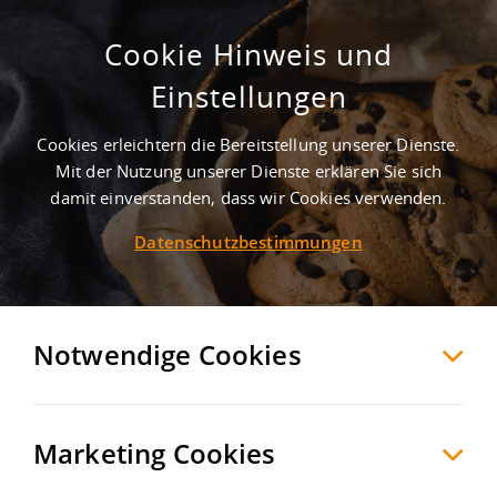
Cookie Hinweis und
Einstellungen
Cookies erleichtern die Bereitstellung unserer Dienste.
Mit der Nutzung unserer Dienste erklären Sie sich
2
Treffer
-
Lagerhalle mieten in Emsdetten
damit einverstanden, dass wir Cookies verwenden.
Datenschutzbestimmungen
Emsdetten
Hallen/Produktion zur Miete
Möchten Sie diese Suche als Suchauftrag
speichern und automatisch über neue
Notwendige Cookies
Objekte informiert werden?
SUCHAUFTRAG
ANLEGEN
Marketing Cookies