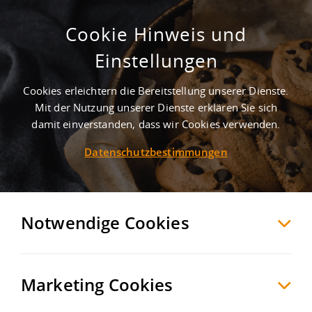
Cookie Hinweis und
Einstellungen
Cookies erleichtern die Bereitstellung unserer Dienste.
Mit der Nutzung unserer Dienste erklären Sie sich
1
Treffer
-
Lagerhalle mieten in Bernburg
damit einverstanden, dass wir Cookies verwenden.
Datenschutzbestimmungen
Bernburg
Hallen/Produktion zur Miete
Möchten Sie diese Suche als Suchauftrag
speichern und automatisch über neue
Notwendige Cookies
Objekte informiert werden?
SUCHAUFTRAG
ANLEGEN
Marketing Cookies