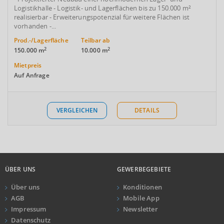
Logistikhalle - Logistik- und Lagerflächen bis zu 150.000 m²
realisierbar - Erweiterungspotenzial für weitere Flächen ist
vorhanden -...
Prod.-/Lagerfläche
Teilbar ab
2
2
150.000 m
10.000 m
Mietpreis
Auf Anfrage
VERGLEICHEN
DETAILS
ÜBER UNS
GEWERBEGEBIETE
Über uns
Konditionen
AGB
Mobile App
Impressum
Newsletter
Datenschutz