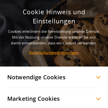
Cookie Hinweis und
Einstellungen
Cookies erleichtern die Bereitstellung unserer Dienste.
Mit der Nutzung unserer Dienste erklären Sie sich
1
Treffer
-
Gewerbegrundstücke in Nauen
damit einverstanden, dass wir Cookies verwenden.
Datenschutzbestimmungen
Nauen
+ 10 km
Grundstücke zum Kauf
Möchten Sie diese Suche als Suchauftrag
speichern und automatisch über neue
Notwendige Cookies
Objekte informiert werden?
SUCHAUFTRAG
ANLEGEN
Marketing Cookies