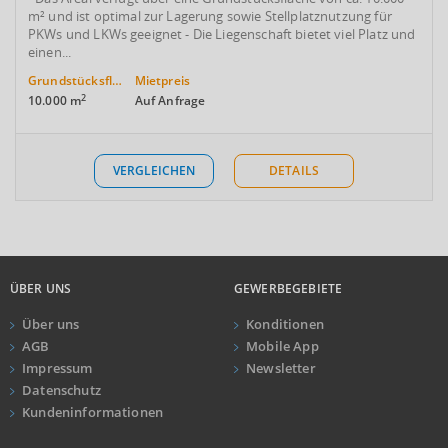
m² und ist optimal zur Lagerung sowie Stellplatznutzung für
PKWs und LKWs geeignet - Die Liegenschaft bietet viel Platz und
einen...
Grundstücksfläche
Mietpreis
2
10.000 m
Auf Anfrage
VERGLEICHEN
DETAILS
ÜBER UNS
GEWERBEGEBIETE
Über uns
Konditionen
AGB
Mobile App
Impressum
Newsletter
Datenschutz
Kundeninformationen