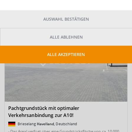
SUCHE ANPASSEN
Kartenansicht
Sortieren
AUSWAHL BESTÄTIGEN
ALLE ABLEHNEN
ALLE AKZEPTIEREN
Pachtgrundstück mit optimaler
Verkehrsanbindung zur A10!
Brieselang
Havelland
, Deutschland
- Das Areal verfügt über eine Grundstücksfläche von ca. 10.000