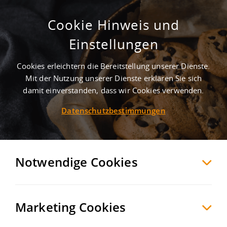
Cookie Hinweis und
Einstellungen
Cookies erleichtern die Bereitstellung unserer Dienste.
Mit der Nutzung unserer Dienste erklären Sie sich
7
Treffer
-
Gewerbegrundstücke in Greiz
damit einverstanden, dass wir Cookies verwenden.
Datenschutzbestimmungen
Leider hat Ihre Suche keine Ergebnisse
ergeben. Deswegen haben wir den
Suchradius auf 25 km erweitert.
Notwendige Cookies
Greiz
Grundstücke zum Kauf
Möchten Sie diese Suche als Suchauftrag
Marketing Cookies
speichern und automatisch über neue
Objekte informiert werden?