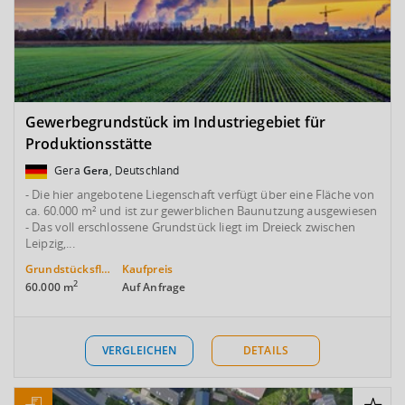
Gewerbegrundstück im Industriegebiet für
Produktionsstätte
Gera
Gera
, Deutschland
- Die hier angebotene Liegenschaft verfügt über eine Fläche von
ca. 60.000 m² und ist zur gewerblichen Baunutzung ausgewiesen
- Das voll erschlossene Grundstück liegt im Dreieck zwischen
Leipzig,...
Grundstücksfläche
Kaufpreis
2
60.000 m
Auf Anfrage
VERGLEICHEN
DETAILS