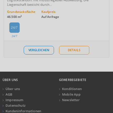
Logistikstandort mit Industriegebiet-Ausweisung. Die
Liegenschaft besticht durch...
Grundstücksfläche
Kaufpreis
2
46.500 m
Auf Anfrage
24/7
VERGLEICHEN
DETAILS
ÜBER UNS
GEWERBEGEBIETE
Über uns
Konditionen
AGB
Mobile App
Impressum
Newsletter
Datenschutz
Kundeninformationen