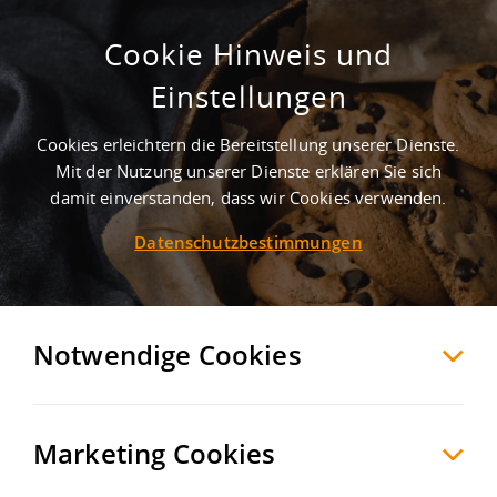
Cookie Hinweis und
Einstellungen
Cookies erleichtern die Bereitstellung unserer Dienste.
Mit der Nutzung unserer Dienste erklären Sie sich
2
Treffer
-
Gewerbegebiete in Waghäusel
damit einverstanden, dass wir Cookies verwenden.
Datenschutzbestimmungen
Waghäusel
Möchten Sie diese Suche als Suchauftrag
speichern und automatisch über neue
Notwendige Cookies
Objekte informiert werden?
SUCHAUFTRAG
ANLEGEN
Marketing Cookies