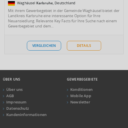
Waghäusel
Karlsruhe
, Deutschland
Mit ihrem Gewerbegebiet in der Gemeinde Waghäusel bietet der
Landkreis Karlsruhe eine interessante Option für Ihre
Neuansiedlung. Relevante Key Facts für Ihre Suche nach einem
Gewerbegebiet und dem...
VERGLEICHEN
DETAILS
ÜBER UNS
GEWERBEGEBIETE
Über uns
Konditionen
AGB
Mobile App
Impressum
Newsletter
Datenschutz
Kundeninformationen