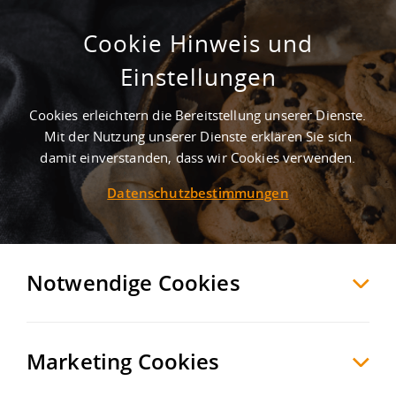
Cookie Hinweis und
Einstellungen
Cookies erleichtern die Bereitstellung unserer Dienste.
Mit der Nutzung unserer Dienste erklären Sie sich
23
Treffer
-
Gewerbegebiete in Swisttal
damit einverstanden, dass wir Cookies verwenden.
Datenschutzbestimmungen
Swisttal
+ 10 km
Möchten Sie diese Suche als Suchauftrag
speichern und automatisch über neue
Notwendige Cookies
Objekte informiert werden?
SUCHAUFTRAG
ANLEGEN
Marketing Cookies