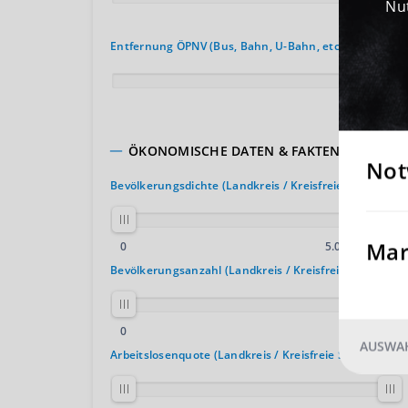
Nut
150 km
Entfernung ÖPNV (Bus, Bahn, U-Bahn, etc.)
30 km
ÖKONOMISCHE DATEN & FAKTEN
Not
Bevölkerungsdichte (Landkreis / Kreisfreie Stadt)
Mar
2
0
5.000 E. / km
Bevölkerungsanzahl (Landkreis / Kreisfreie Stadt)
0
4.000.000
AUSWAH
Arbeitslosenquote (Landkreis / Kreisfreie Stadt)