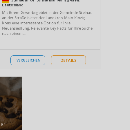
Steinau an der Straße
Main-Kinzig-Kreis
,
Deutschland
Mit ihrem Gewerbegebiet in der Gemeinde Steinau
an der Straße bietet der Landkreis Main-Kinzig-
Kreis eine interessante Option für Ihre
Neuansiedlung. Relevante Key Facts für Ihre Suche
nach einem...
DETAILS
VERGLEICHEN
der