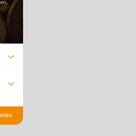
den,
IEREN