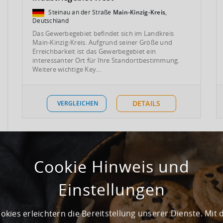
Steinau an der Straße
Main-Kinzig-Kreis
,
Deutschland
Das Gewerbegebiet befindet sich im Landkreis
Main-Kinzig-Kreis. Aufgrund seiner Größe und
Erreichbarkeit ist das Gewerbegebiet ein
interessanter Ort für Ihre Standortbestimmung.
Weitere wichtige Key...
DETAILS
VERGLEICHEN
Cookie Hinweis und
Einstellungen
okies erleichtern die Bereitstellung unserer Dienste. Mit 