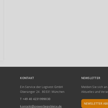
KONTAKT
NEWSLETTER
Ein Service der Logivest GmbH
Melden Sie sich an
Oberanger 24 . 80331 München
Aktuelles und Vera
T +49 40 4231999030
NEWSLETTER AB
kontakt@gewerbegebiete.de