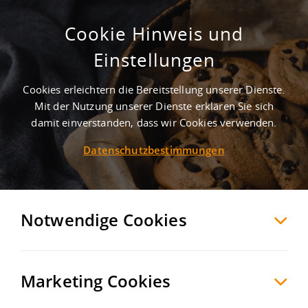
Cookie Hinweis und
Einstellungen
Cookies erleichtern die Bereitstellung unserer Dienste.
Mit der Nutzung unserer Dienste erklären Sie sich
1
Treffer
-
Gewerbegebiete in Schorndorf
damit einverstanden, dass wir Cookies verwenden.
Datenschutzbestimmungen
Schorndorf
Möchten Sie diese Suche als Suchauftrag
speichern und automatisch über neue
Notwendige Cookies
Objekte informiert werden?
SUCHAUFTRAG
ANLEGEN
Marketing Cookies