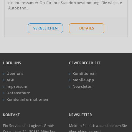
ein interessanter Ort für Ihre Standortbestimmung. Die nächste
Autobahn...
VERGLEICHEN
DETAILS
ÜBER UNS
GEWERBEGEBIETE
Über uns
Konditionen
AGB
Mobile App
Impressum
Newsletter
Datenschutz
Kundeninformationen
KONTAKT
NEWSLETTER
Ein Service der Logivest GmbH
Melden Sie sich an und bleiben Sie
Oberanger 24 . 80331 München
über Aktuelles und