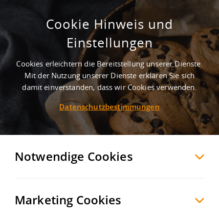
Cookie Hinweis und
Einstellungen
Cookies erleichtern die Bereitstellung unserer Dienste.
Mit der Nutzung unserer Dienste erklären Sie sich
2
Treffer
-
Gewerbegebiete in Marktsteft
damit einverstanden, dass wir Cookies verwenden.
Datenschutzbestimmungen
Marktsteft
Möchten Sie diese Suche als Suchauftrag
speichern und automatisch über neue
Notwendige Cookies
Objekte informiert werden?
SUCHAUFTRAG
ANLEGEN
Marketing Cookies