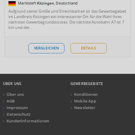
Marktsteft
Kitzingen
, Deutschland
Aufgrund seiner Größe und Erreichbarkeit ist das Gewerbegebiet
im Landkreis Kitzingen ein interessanter Ort für die Wahl Ihres
nächsten Gewerbegrundstückes. Die nächste Autobahn A7 ist 7
km und der...
VERGLEICHEN
DETAILS
ÜBER UNS
GEWERBEGEBIETE
Über uns
Konditionen
AGB
Mobile App
Impressum
Newsletter
Datenschutz
Kundeninformationen