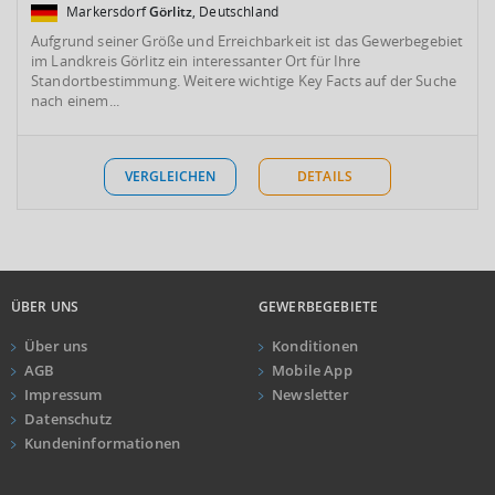
Markersdorf
Görlitz
, Deutschland
Aufgrund seiner Größe und Erreichbarkeit ist das Gewerbegebiet
im Landkreis Görlitz ein interessanter Ort für Ihre
Standortbestimmung. Weitere wichtige Key Facts auf der Suche
nach einem...
VERGLEICHEN
DETAILS
ÜBER UNS
GEWERBEGEBIETE
Über uns
Konditionen
AGB
Mobile App
Impressum
Newsletter
Datenschutz
Kundeninformationen