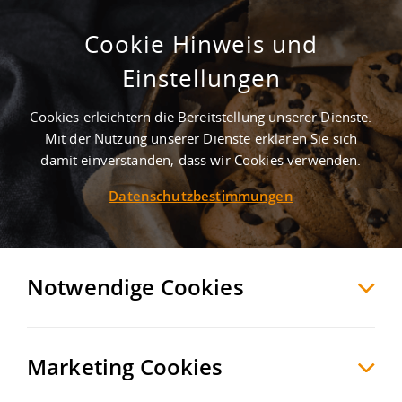
Cookie Hinweis und
Einstellungen
Cookies erleichtern die Bereitstellung unserer Dienste.
Mit der Nutzung unserer Dienste erklären Sie sich
2
Treffer
-
Gewerbegebiete in Markersdorf
damit einverstanden, dass wir Cookies verwenden.
Datenschutzbestimmungen
Markersdorf
Möchten Sie diese Suche als Suchauftrag
speichern und automatisch über neue
Notwendige Cookies
Objekte informiert werden?
SUCHAUFTRAG
ANLEGEN
Marketing Cookies