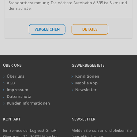
Standortbestimmung. Die nächste Autobahn A 395 ist 6 km und
der nächste...
VERGLEICHEN
DETAILS
ÜBER UNS
GEWERBEGEBIETE
Über uns
Konditionen
AGB
Mobile App
Impressum
Newsletter
Datenschutz
Kundeninformationen
KONTAKT
NEWSLETTER
Ein Service der Logivest GmbH
Melden Sie sich an und bleiben Sie
Oberanger 24 . 80331 München
über Aktuelles und