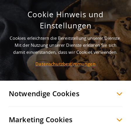
Cookie Hinweis und
Einstellungen
Cookies erleichtern die Bereitstellung unserer Dienste.
Mit der Nutzung unserer Dienste erklären Sie sich
1
Treffer
-
Gewerbegebiete in Langenbach
damit einverstanden, dass wir Cookies verwenden.
Datenschutzbestimmungen
Langenbach
Möchten Sie diese Suche als Suchauftrag
speichern und automatisch über neue
Notwendige Cookies
Objekte informiert werden?
SUCHAUFTRAG
ANLEGEN
Marketing Cookies