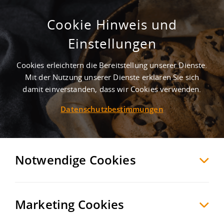
Cookie Hinweis und
Einstellungen
Cookies erleichtern die Bereitstellung unserer Dienste.
Mit der Nutzung unserer Dienste erklären Sie sich
13
Treffer
-
Gewerbegebiete in
damit einverstanden, dass wir Cookies verwenden.
Kaltenholzhausen
Datenschutzbestimmungen
Kaltenholzhausen
+ 10 km
Möchten Sie diese Suche als Suchauftrag
Notwendige Cookies
speichern und automatisch über neue
Objekte informiert werden?
SUCHAUFTRAG
ANLEGEN
Marketing Cookies