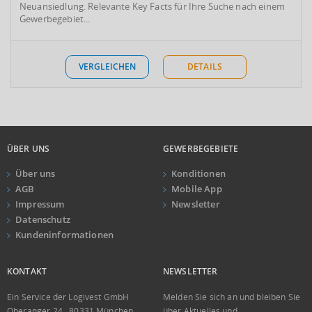
Neuansiedlung. Relevante Key Facts für Ihre Suche nach einem
Gewerbegebiet...
VERGLEICHEN
DETAILS
ÜBER UNS
GEWERBEGEBIETE
Über uns
Konditionen
AGB
Mobile App
Impressum
Newsletter
Datenschutz
Kundeninformationen
KONTAKT
NEWSLETTER
Ein Service der Logivest GmbH
Melden Sie sich an und bleiben Sie
Oberanger 24 . 80331 München
über Aktuelles und