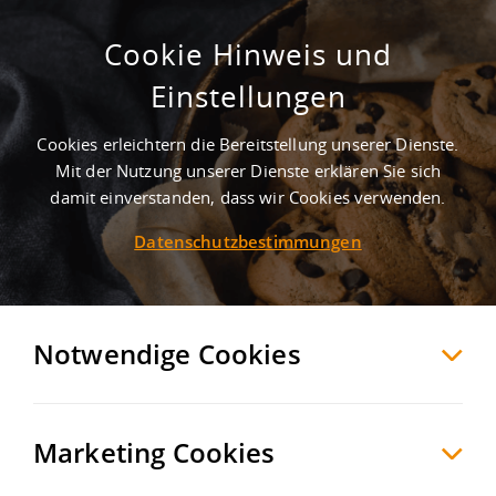
Cookie Hinweis und
Einstellungen
Cookies erleichtern die Bereitstellung unserer Dienste.
Mit der Nutzung unserer Dienste erklären Sie sich
1
Treffer
-
Gewerbegebiete in Kühbach
damit einverstanden, dass wir Cookies verwenden.
Datenschutzbestimmungen
Kühbach
Möchten Sie diese Suche als Suchauftrag
speichern und automatisch über neue
Notwendige Cookies
Objekte informiert werden?
SUCHAUFTRAG
ANLEGEN
Marketing Cookies