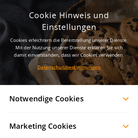
Cookie Hinweis und
Einstellungen
Cookies erleichtern die Bereitstellung unserer Dienste.
Mit der Nutzung unserer Dienste erklären Sie sich
45
Treffer
-
Gewerbegebiete in Herne
damit einverstanden, dass wir Cookies verwenden.
Datenschutzbestimmungen
Herne
+ 10 km
Möchten Sie diese Suche als Suchauftrag
speichern und automatisch über neue
Notwendige Cookies
Objekte informiert werden?
SUCHAUFTRAG
ANLEGEN
Marketing Cookies