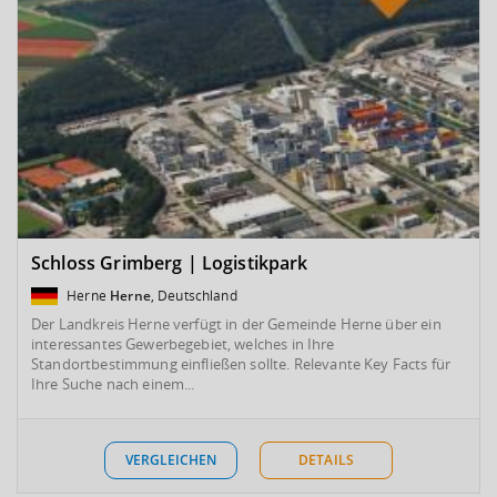
Schloss Grimberg | Logistikpark
Herne
Herne
, Deutschland
Der Landkreis Herne verfügt in der Gemeinde Herne über ein
interessantes Gewerbegebiet, welches in Ihre
Standortbestimmung einfließen sollte. Relevante Key Facts für
Ihre Suche nach einem...
VERGLEICHEN
DETAILS