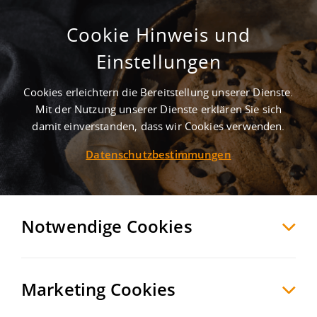
Cookie Hinweis und
Einstellungen
Cookies erleichtern die Bereitstellung unserer Dienste.
Mit der Nutzung unserer Dienste erklären Sie sich
2
Treffer
-
Gewerbegebiete in Gresse
damit einverstanden, dass wir Cookies verwenden.
Datenschutzbestimmungen
Gresse
Möchten Sie diese Suche als Suchauftrag
speichern und automatisch über neue
Notwendige Cookies
Objekte informiert werden?
SUCHAUFTRAG
ANLEGEN
Marketing Cookies