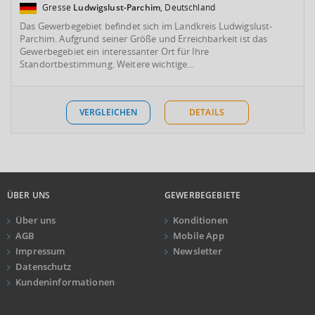
Gresse
Ludwigslust-Parchim
, Deutschland
Das Gewerbegebiet befindet sich im Landkreis Ludwigslust-
Parchim. Aufgrund seiner Größe und Erreichbarkeit ist das
Gewerbegebiet ein interessanter Ort für Ihre
Standortbestimmung. Weitere wichtige...
VERGLEICHEN
DETAILS
ÜBER UNS
GEWERBEGEBIETE
Über uns
Konditionen
AGB
Mobile App
Impressum
Newsletter
Datenschutz
Kundeninformationen