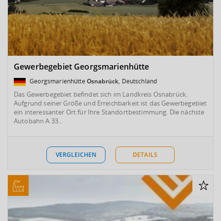
Gewerbegebiet Georgsmarienhütte
Georgsmarienhütte
Osnabrück
, Deutschland
Das Gewerbegebiet befindet sich im Landkreis Osnabrück.
Aufgrund seiner Größe und Erreichbarkeit ist das Gewerbegebiet
ein interessanter Ort für Ihre Standortbestimmung. Die nächste
Autobahn A 33...
VERGLEICHEN
DETAILS