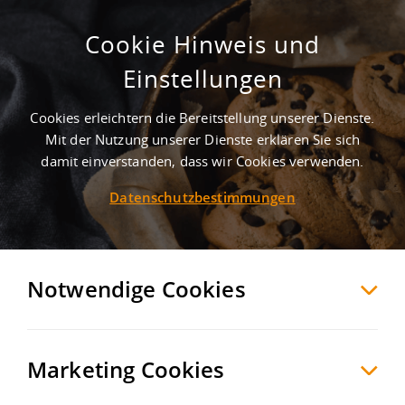
Cookie Hinweis und
Einstellungen
Cookies erleichtern die Bereitstellung unserer Dienste.
Mit der Nutzung unserer Dienste erklären Sie sich
23
Treffer
-
Gewerbegebiete in
damit einverstanden, dass wir Cookies verwenden.
Georgsmarienhütte
Datenschutzbestimmungen
Georgsmarienhütte
+ 10 km
Möchten Sie diese Suche als Suchauftrag
Notwendige Cookies
speichern und automatisch über neue
Objekte informiert werden?
SUCHAUFTRAG
ANLEGEN
Marketing Cookies