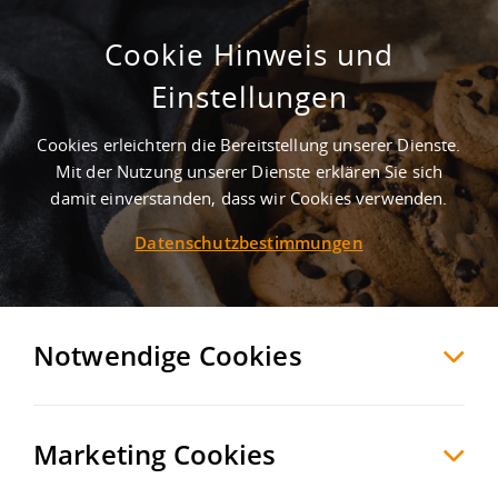
Cookie Hinweis und
Einstellungen
Cookies erleichtern die Bereitstellung unserer Dienste.
Mit der Nutzung unserer Dienste erklären Sie sich
5
Treffer
-
Gewerbegebiete in Erwitte
damit einverstanden, dass wir Cookies verwenden.
Datenschutzbestimmungen
Erwitte
Möchten Sie diese Suche als Suchauftrag
speichern und automatisch über neue
Notwendige Cookies
Objekte informiert werden?
SUCHAUFTRAG
ANLEGEN
Marketing Cookies