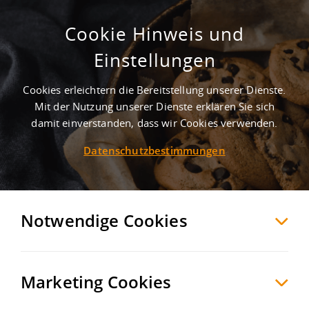
Cookie Hinweis und
Einstellungen
Cookies erleichtern die Bereitstellung unserer Dienste.
Mit der Nutzung unserer Dienste erklären Sie sich
2
Treffer
-
Gewerbegebiete in Dimbach
damit einverstanden, dass wir Cookies verwenden.
Datenschutzbestimmungen
Dimbach
Möchten Sie diese Suche als Suchauftrag
speichern und automatisch über neue
Notwendige Cookies
Objekte informiert werden?
SUCHAUFTRAG
ANLEGEN
Marketing Cookies