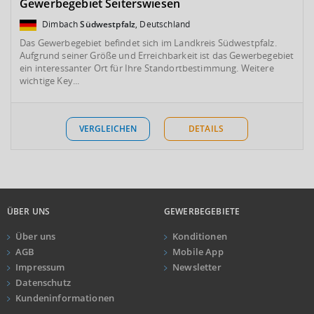
Gewerbegebiet Seiterswiesen
Dimbach
Südwestpfalz
, Deutschland
Das Gewerbegebiet befindet sich im Landkreis Südwestpfalz.
Aufgrund seiner Größe und Erreichbarkeit ist das Gewerbegebiet
ein interessanter Ort für Ihre Standortbestimmung. Weitere
wichtige Key...
VERGLEICHEN
DETAILS
ÜBER UNS
GEWERBEGEBIETE
Über uns
Konditionen
AGB
Mobile App
Impressum
Newsletter
Datenschutz
Kundeninformationen