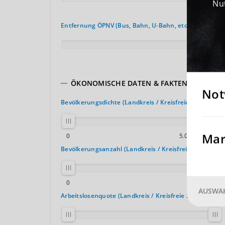
Nut
150 km
Entfernung ÖPNV (Bus, Bahn, U-Bahn, etc.)
30 km
ÖKONOMISCHE DATEN & FAKTEN
Not
Bevölkerungsdichte (Landkreis / Kreisfreie Stadt)
Mar
2
0
5.000 E. / km
Bevölkerungsanzahl (Landkreis / Kreisfreie Stadt)
0
4.000.000
AUSWAH
Arbeitslosenquote (Landkreis / Kreisfreie Stadt)