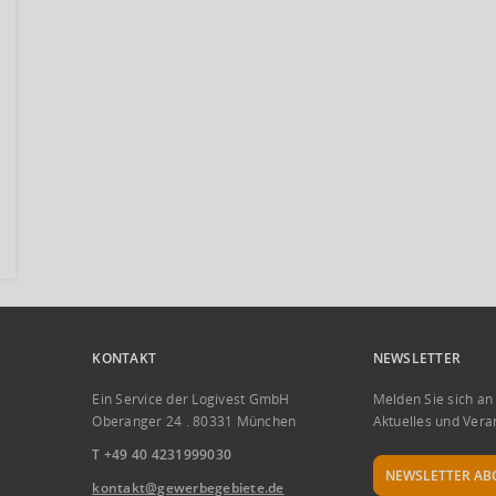
KONTAKT
NEWSLETTER
Ein Service der Logivest GmbH
Melden Sie sich an
Oberanger 24 . 80331 München
Aktuelles und Vera
T +49 40 4231999030
NEWSLETTER AB
kontakt@gewerbegebiete.de