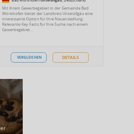
Bad Wörishofen
Unterallgäu
, Deutschland
Mit ihrem Gewerbegebiet in der Gemeinde Bad
Wörishofen bietet der Landkreis Unterallgäu eine
interessante Option für Ihre Neuansiedlung.
Relevante Key Facts für Ihre Suche nach einem
Gewerbegebiet...
DETAILS
VERGLEICHEN
der