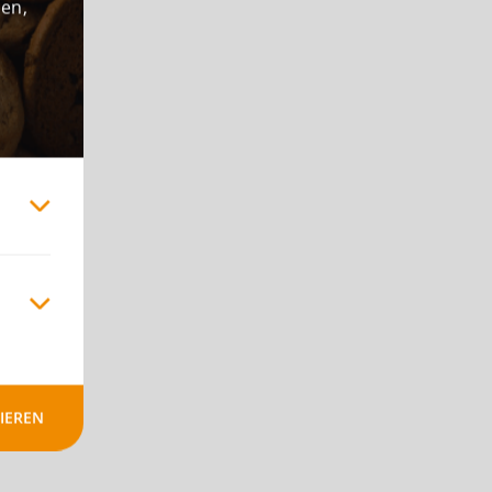
den,
IEREN