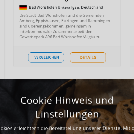
Bad Wörishofen
Unterallgäu
, Deutschland
Die Stadt Bad Wörishofen und die Gemeinden
Amberg, Eppishausen, Ettringen und Rammingen
sind übereingekommen, gemeinsam in
interkommunaler Zusammenarbeit den
Gewerbepark A96 Bad Wörishofen/Allgäu zu...
DETAILS
VERGLEICHEN
Cookie Hinweis und
Einstellungen
okies erleichtern die Bereitstellung unserer Dienste. Mit 