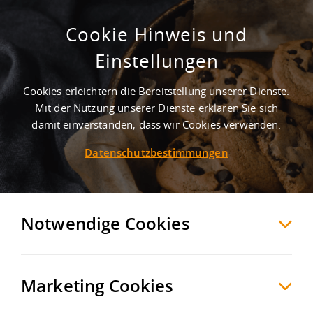
Cookie Hinweis und
Einstellungen
Cookies erleichtern die Bereitstellung unserer Dienste.
Mit der Nutzung unserer Dienste erklären Sie sich
1
Treffer
-
Gewerbegebiete in Aidenbach
damit einverstanden, dass wir Cookies verwenden.
Datenschutzbestimmungen
Aidenbach
Möchten Sie diese Suche als Suchauftrag
speichern und automatisch über neue
Notwendige Cookies
Objekte informiert werden?
SUCHAUFTRAG
ANLEGEN
Marketing Cookies