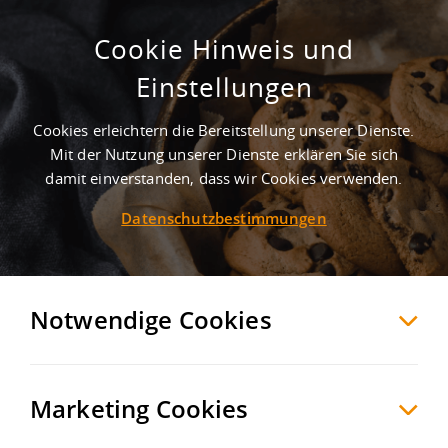
Cookie Hinweis und
Einstellungen
Cookies erleichtern die Bereitstellung unserer Dienste.
Mit der Nutzung unserer Dienste erklären Sie sich
1
Treffer
-
Gewerbegebiete in Übach-Palenberg
damit einverstanden, dass wir Cookies verwenden.
Datenschutzbestimmungen
Übach-Palenberg
Möchten Sie diese Suche als Suchauftrag
speichern und automatisch über neue
Notwendige Cookies
Objekte informiert werden?
SUCHAUFTRAG
ANLEGEN
Marketing Cookies