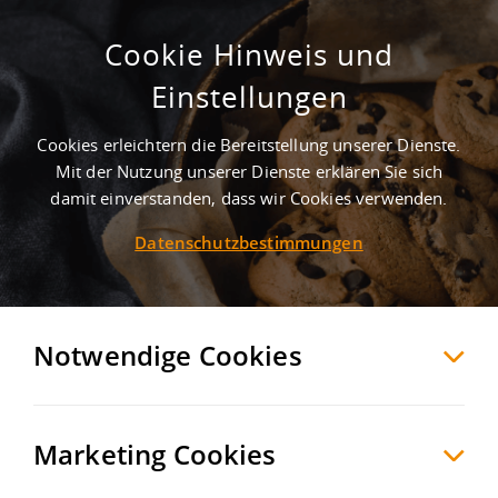
Cookie Hinweis und
Projektierter Neubau einer Lager-
Einstellungen
und Logistikhalle
Cookies erleichtern die Bereitstellung unserer Dienste.
Veitsbronn
Fürth
, Deutschland
Mit der Nutzung unserer Dienste erklären Sie sich
damit einverstanden, dass wir Cookies verwenden.
Datenschutzbestimmungen
MERKEN
VERGLEICHEN
EXPORT PDF
Notwendige Cookies
Marketing Cookies