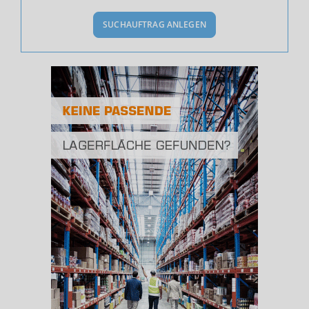
SUCHAUFTRAG ANLEGEN
Bevölkerung Gesamt
(Landkreis / Kreisfreie Stadt)
117.853
Bevölkerungsdichte
2
(Landkreis / Kreisfreie Stadt)
383 Einwohner/km
Fläche
2
(Landkreis / Kreisfreie Stadt)
307,44 km
BESCHÄFTIGUNG
(STAND: 06/2020)
Beschäftigte
(Landkreis / Kreisfreie Stadt)
49.710
Beschäftigtenquote
(Landkreis / Kreisfreie Stadt)
42,18 %
Arbeitslosenquote