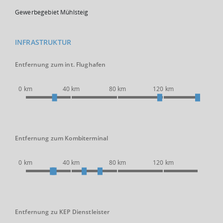
Gewerbegebiet Mühlsteig
INFRASTRUKTUR
Entfernung zum int. Flughafen
0 km
40 km
80 km
120 km
Entfernung zum Kombiterminal
0 km
40 km
80 km
120 km
Entfernung zu KEP Dienstleister