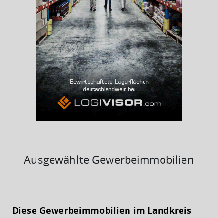
(Landkreis / Kreisfreie Stadt)
4,12 %
BESCHÄFTIGTEN- UND ARBEITSLOSENQUOTE
4.12%
42%
Ausgewählte Gewerbeimmobilien
KAUFKRAFT
(STAND: 2018)
Diese Gewerbeimmobilien im Landkreis
Euro pro Kopf