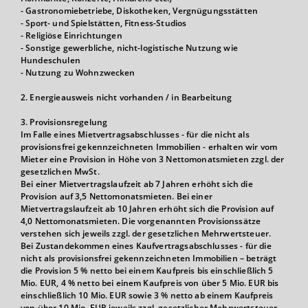
- Gastronomiebetriebe, Diskotheken, Vergnügungsstätten
- Sport- und Spielstätten, Fitness-Studios
- Religiöse Einrichtungen
- Sonstige gewerbliche, nicht-logistische Nutzung wie
Hundeschulen
- Nutzung zu Wohnzwecken
2. Energieausweis nicht vorhanden / in Bearbeitung
3. Provisionsregelung
Im Falle eines Mietvertragsabschlusses - für die nicht als
provisionsfrei gekennzeichneten Immobilien - erhalten wir vom
Mieter eine Provision in Höhe von 3 Nettomonatsmieten zzgl. der
gesetzlichen MwSt.
Bei einer Mietvertragslaufzeit ab 7 Jahren erhöht sich die
Provision auf 3,5 Nettomonatsmieten. Bei einer
Mietvertragslaufzeit ab 10 Jahren erhöht sich die Provision auf
4,0 Nettomonatsmieten. Die vorgenannten Provisionssätze
verstehen sich jeweils zzgl. der gesetzlichen Mehrwertsteuer.
Bei Zustandekommen eines Kaufvertragsabschlusses - für die
nicht als provisionsfrei gekennzeichneten Immobilien – beträgt
die Provision 5 % netto bei einem Kaufpreis bis einschließlich 5
Mio. EUR, 4 % netto bei einem Kaufpreis von über 5 Mio. EUR bis
einschließlich 10 Mio. EUR sowie 3 % netto ab einem Kaufpreis
von über 10 Mio. EUR jeweils zzgl. gesetzlicher Mehrwertsteuer.