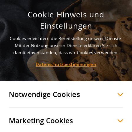
Cookie Hinweis und
Moderner Gewerbepark /
Einstellungen
energieeffizient / flexibel teilbar
Cookies erleichtern die Bereitstellung unserer Dienste.
Essen
Essen
, Deutschland
Mit der Nutzung unserer Dienste erklären Sie sich
damit einverstanden, dass wir Cookies verwenden.
Datenschutzbestimmungen
MERKEN
VERGLEICHEN
EXPORT PDF
Notwendige Cookies
Marketing Cookies