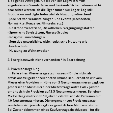
1. Folgende Anfragen, für die von der Logivest GmbH
angebotenen Grundstücke und Bestandsflächen können nicht
bearbeitet werden, da die Eigentümer nur Lager, Logistik,
Produktion und Light Industrial als Nutzung wünschen!
- Jede Art von Veranstaltungen und Events (Hochzeiten,
Flohmärkte, Konzerte, Filmdrehs etc.)
- Gastronomiebetriebe, Diskotheken, Vergnügungsstätten
- Sport- und Spielstätten, Fitness-Studios
- Religiöse Einrichtungen
- Sonstige gewerbliche, nicht-logistische Nutzung wie
Hundeschulen
- Nutzung zu Wohnzwecken
2. Energieausweis nicht vorhanden / in Bearbeitung
3. Provisionsregelung
Im Falle eines Mietvertragsabschlusses - für die nicht als
provisionsfrei gekennzeichneten Immobilien - erhalten wir vom
Mieter eine Provision in Höhe von 3 Nettomonatsmieten zzgl. der
gesetzlichen MwSt. Bei einer Mietvertragslaufzeit ab 7 Jahren
erhöht sich die Provision auf 3,5 Nettomonatsmieten. Bei einer
Mietvertragslaufzeit ab 10 Jahren erhöht sich die Provision auf
4,0 Nettomonatsmieten. Die vorgenannten Provisionssätze
verstehen sich jeweils zzgl. der gesetzlichen Mehrwertsteuer.
Bei Zustandekommen eines Kaufvertragsabschlusses - für die