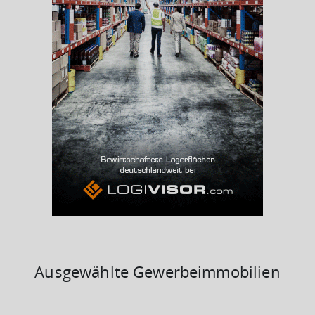
Arbeitslosenquote
(Landkreis / Kreisfreie Stadt)
13,89 %
BESCHÄFTIGTEN- UND ARBEITSLOSENQUOTE
13.89%
35%
Ausgewählte Gewerbeimmobilien