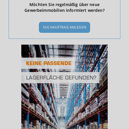
Ökonomische Daten & Fakten
Möchten Sie regelmäßig über neue
Gewerbeimmobilien informiert werden?
BEVÖLKERUNG
(STAND: 12/2019)
SUCHAUFTRAG ANLEGEN
Bevölkerung Gesamt
(Landkreis / Kreisfreie Stadt)
582.760
Bevölkerungsdichte
2
(Landkreis / Kreisfreie Stadt)
2.771 Einwohner/km
Fläche
2
(Landkreis / Kreisfreie Stadt)
210,34 km
BESCHÄFTIGUNG
(STAND: 06/2020)
Beschäftigte
(Landkreis / Kreisfreie Stadt)
206.939
Beschäftigtenquote
(Landkreis / Kreisfreie Stadt)
35,51 %