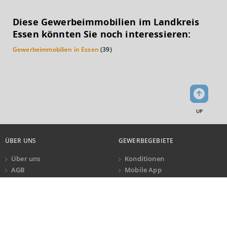
KAUFKRAFT
(STAND: 2018)
Diese Gewerbeimmobilien im Landkreis
Euro pro Kopf
Essen könnten Sie noch interessieren:
(Landkreis / Kreisfreie Stadt)
20.626 €
Gewerbeimmobilien in Essen
(39)
Kaufkraftindex
(Landkreis / Kreisfreie Stadt)
90,07
KAUFKRAFT - EURO PRO KOPF
UP
Landkreis / Kreisfreie Stadt
22.651 €
Bundesland
22.233 €
Deutschland
ÜBER UNS
GEWERBEGEBIETE
20.626 €
Über uns
Konditionen
AGB
Mobile App
0 €
20.000 €
40.000 €
Impressum
Newsletter
ANRUF
KONTAKT
Datenschutz
WIRTSCHAFTSKRAFT
(STAND: 2018)
Kundeninformationen
BRUTTOINLANDSPRODUKT