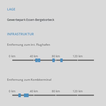
LAGE
Gewerbepark Essen-Bergeborbeck
INFRASTRUKTUR
Entfernung zum int. Flughafen
0 km
40 km
80 km
120 km
Entfernung zum Kombiterminal
0 km
40 km
80 km
120 km