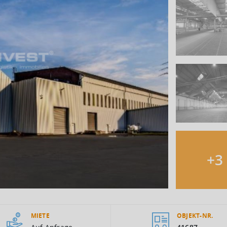
+
3
MIETE
OBJEKT-NR.