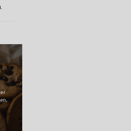
l.
der
den,