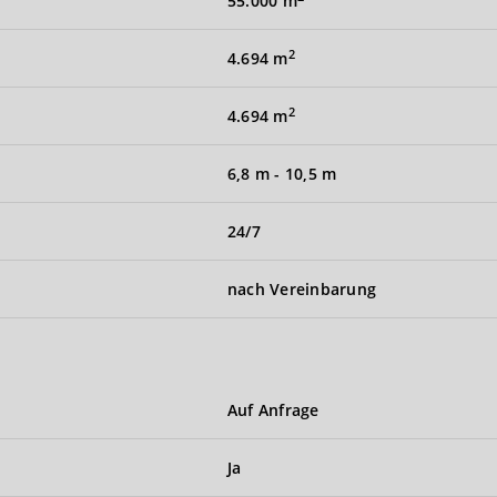
55.000 m
2
4.694 m
2
4.694 m
6,8 m
-
10,5 m
24/7
nach Vereinbarung
Auf Anfrage
Ja