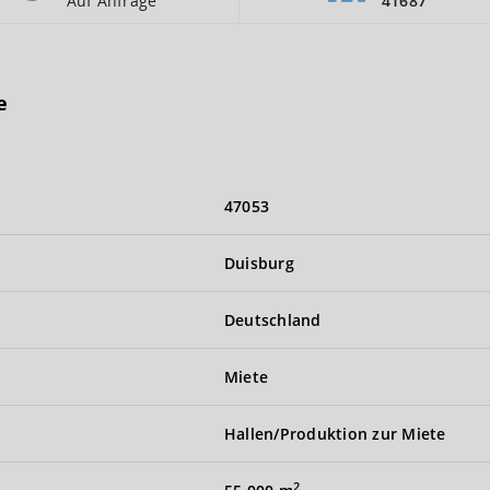
Auf Anfrage
41687
e
47053
Duisburg
Deutschland
Miete
Hallen/Produktion zur Miete
2