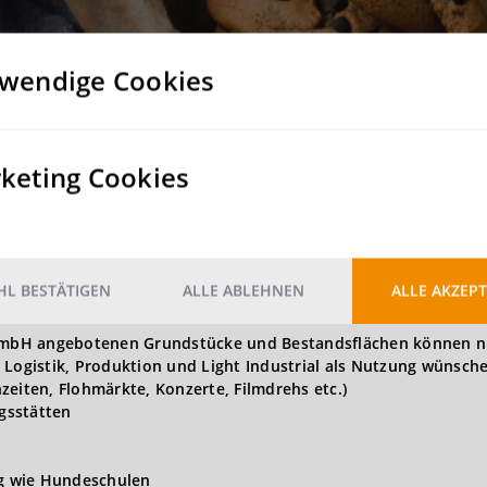
wendige Cookies
2 Rolltore
Nein
keting Cookies
Nein
L BESTÄTIGEN
ALLE ABLEHNEN
ALLE AKZEPT
t GmbH angebotenen Grundstücke und Bestandsflächen können n
 Logistik, Produktion und Light Industrial als Nutzung wünsch
zeiten, Flohmärkte, Konzerte, Filmdrehs etc.)
gsstätten
ng wie Hundeschulen