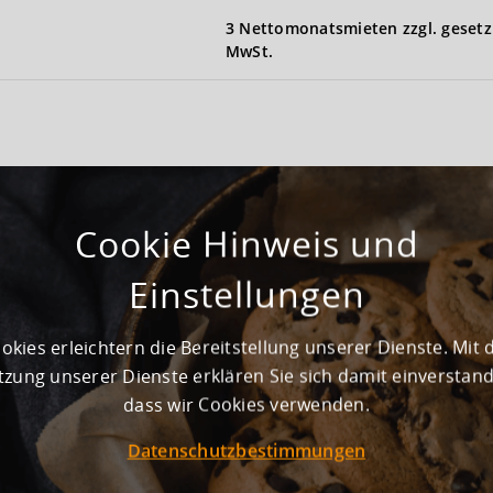
3 Nettomonatsmieten zzgl. gesetz
MwSt.
Cookie Hinweis und
1960
Einstellungen
Noch nicht vorhanden
okies erleichtern die Bereitstellung unserer Dienste. Mit 
zung unserer Dienste erklären Sie sich damit einverstan
dass wir Cookies verwenden.
24-7-Nutzung) werden ca. 4.600 m² Logistikfläche vakant.
e angedient.
Datenschutzbestimmungen
en.