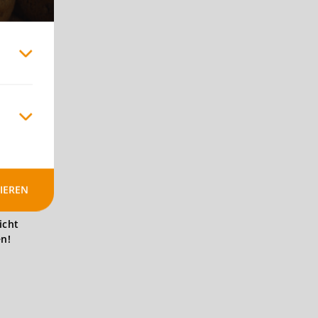
IEREN
icht
en!