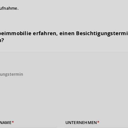
aufnahme.
eimmobilie erfahren, einen Besichtigungs­term
n?
gungstermin
NAME
UNTERNEHMEN