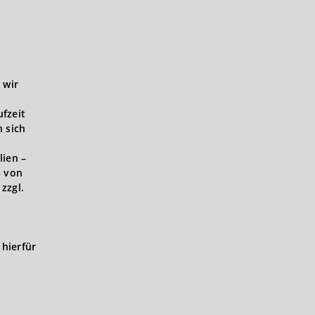
 wir
ufzeit
 sich
lien –
s von
zzgl.
hierfür