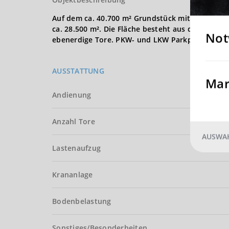
Auf dem ca. 40.700 m² Grundstück mit GI-Auswei
ca. 28.500 m². Die Fläche besteht aus drei kom
Not
ebenerdige Tore. PKW- und LKW Parkplätze stehe
AUSSTATTUNG
Mar
Andienung
Anzahl Tore
AUSWAH
Lastenaufzug
Krananlage
Bodenbelastung
Sonstiges/Besonderheiten