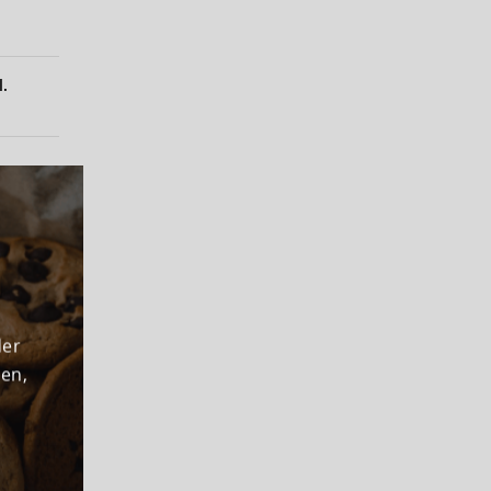
l.
der
den,