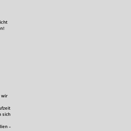
icht
en!
 wir
ufzeit
 sich
lien –