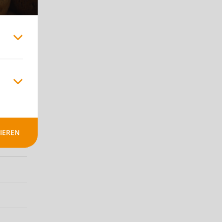
gesamt
en und
IEREN