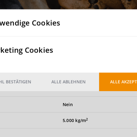
sung befindet sich die hochmoderne Logistikimmobilie mit ins
binierbaren Brandabschnitten. Die Andienung erfolgt über Ramp
wendige Cookies
n ebenfalls zur Verfügung.
keting Cookies
Rampe
Rampen, ebenerdige Tore
L BESTÄTIGEN
ALLE ABLEHNEN
ALLE AKZEPT
Nein
Nein
2
5.000 kg/m