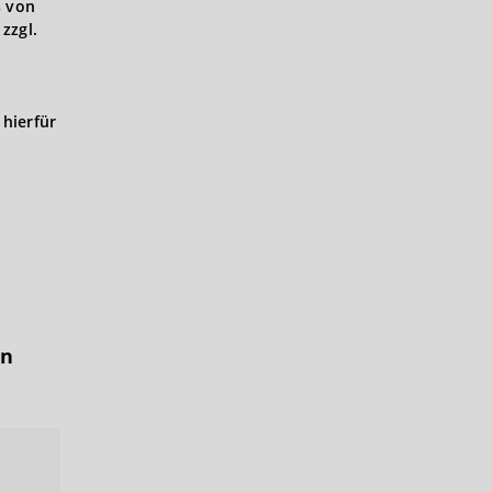
s von
zzgl.
hierfür
in