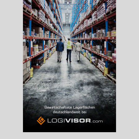
Beschäftigte
(Landkreis / Kreisfreie Stadt)
206.939
Beschäftigtenquote
(Landkreis / Kreisfreie Stadt)
35,51 %
Arbeitslosenquote
(Landkreis / Kreisfreie Stadt)
13,89 %
BESCHÄFTIGTEN- UND ARBEITSLOSENQUOTE
13.89%
35%