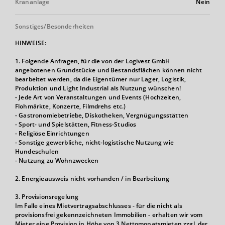
Krananlage
Nein
Sonstiges/Besonderheiten
HINWEISE:
1. Folgende Anfragen, für die von der Logivest GmbH
angebotenen Grundstücke und Bestandsflächen können nicht
bearbeitet werden, da die Eigentümer nur Lager, Logistik,
Produktion und Light Industrial als Nutzung wünschen!
- Jede Art von Veranstaltungen und Events (Hochzeiten,
Flohmärkte, Konzerte, Filmdrehs etc.)
- Gastronomiebetriebe, Diskotheken, Vergnügungsstätten
- Sport- und Spielstätten, Fitness-Studios
- Religiöse Einrichtungen
- Sonstige gewerbliche, nicht-logistische Nutzung wie
Hundeschulen
- Nutzung zu Wohnzwecken
2. Energieausweis nicht vorhanden / in Bearbeitung
3. Provisionsregelung
Im Falle eines Mietvertragsabschlusses - für die nicht als
provisionsfrei gekennzeichneten Immobilien - erhalten wir vom
Mieter eine Provision in Höhe von 3 Nettomonatsmieten zzgl. der