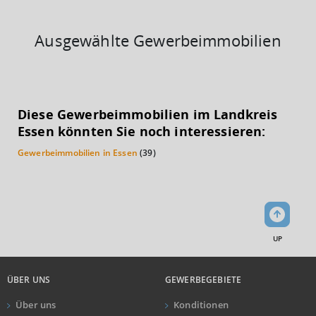
Ausgewählte Gewerbeimmobilien
KAUFKRAFT
(STAND: 2018)
Diese Gewerbeimmobilien im Landkreis
Euro pro Kopf
Essen könnten Sie noch interessieren:
(Landkreis / Kreisfreie Stadt)
20.626 €
Gewerbeimmobilien in Essen
(39)
Kaufkraftindex
(Landkreis / Kreisfreie Stadt)
90,07
KAUFKRAFT - EURO PRO KOPF
UP
Landkreis / Kreisfreie Stadt
22.651 €
Bundesland
22.233 €
Deutschland
ÜBER UNS
GEWERBEGEBIETE
20.626 €
Über uns
Konditionen