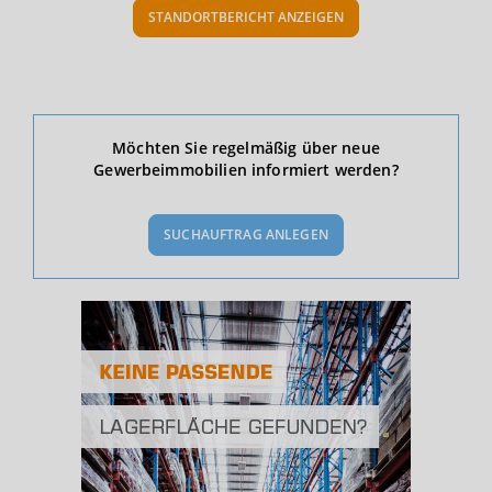
STANDORTBERICHT ANZEIGEN
Ökonomische Daten & Fakten
Möchten Sie regelmäßig über neue
Gewerbeimmobilien informiert werden?
BEVÖLKERUNG
(STAND: 12/2019)
SUCHAUFTRAG ANLEGEN
Bevölkerung Gesamt
(Landkreis / Kreisfreie Stadt)
582.760
Bevölkerungsdichte
2
(Landkreis / Kreisfreie Stadt)
2.771 Einwohner/km
Fläche
2
(Landkreis / Kreisfreie Stadt)
210,34 km
BESCHÄFTIGUNG
(STAND: 06/2020)