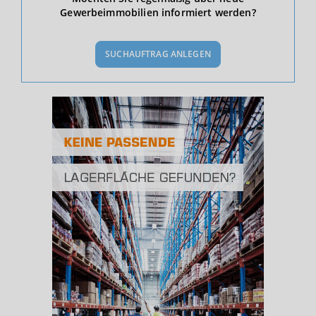
Gewerbeimmobilien informiert werden?
BEVÖLKERUNG
(STAND: 12/2019)
SUCHAUFTRAG ANLEGEN
Bevölkerung Gesamt
(Landkreis / Kreisfreie Stadt)
394.891
Bevölkerungsdichte
2
(Landkreis / Kreisfreie Stadt)
727 Einwohner/km
Fläche
2
(Landkreis / Kreisfreie Stadt)
543,21 km
BESCHÄFTIGUNG
(STAND: 06/2020)
Beschäftigte
(Landkreis / Kreisfreie Stadt)
149.649
Beschäftigtenquote
(Landkreis / Kreisfreie Stadt)
37,9 %