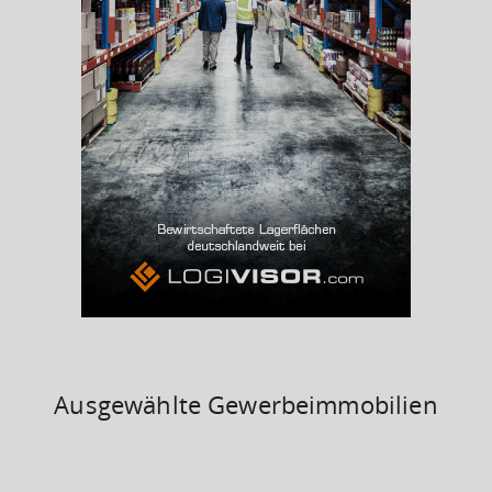
Arbeitslosenquote
(Landkreis / Kreisfreie Stadt)
9,74 %
BESCHÄFTIGTEN- UND ARBEITSLOSENQUOTE
9.74%
37%
Ausgewählte Gewerbeimmobilien
KAUFKRAFT
(STAND: 2018)