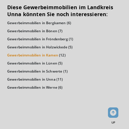
Diese Gewerbeimmobilien im Landkreis
Euro pro Kopf
Unna könnten Sie noch interessieren:
(Landkreis / Kreisfreie Stadt)
21.494 €
Gewerbeimmobilien in Bergkamen
(6)
Kaufkraftindex
Gewerbeimmobilien in Bönen
(7)
(Landkreis / Kreisfreie Stadt)
93,86
Gewerbeimmobilien in Fröndenberg
(1)
Gewerbeimmobilien in Holzwickede
(5)
KAUFKRAFT - EURO PRO KOPF
Gewerbeimmobilien in Kamen
(12)
Landkreis / Kreisfreie Stadt
Gewerbeimmobilien in Lünen
(5)
22.651 €
Bundesland
Gewerbeimmobilien in Schwerte
(1)
22.233 €
Deutschland
Gewerbeimmobilien in Unna
(11)
21.494 €
Gewerbeimmobilien in Werne
(6)
0 €
20.000 €
40.000 €
WIRTSCHAFTSKRAFT
(STAND: 2018)
UP
BRUTTOINLANDSPRODUKT