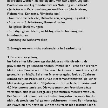
bearbeitet werden, da die Eigentümer nur Lager, Logistik,
Produktion und Light Industrial als Nutzung wünschen!
- Jede Art von Veranstaltungen und Events (Hochzeiten,
Flohmärkte, Konzerte, Filmdrehs etc.)
- Gastronomiebetriebe, Diskotheken, Vergnügungsstätten
- Sport- und Spielstätten, Fitness-Studios
- Religiöse Einrichtungen
- Sonstige gewerbliche, nicht-logistische Nutzung wie
Hundeschulen
- Nutzung zu Wohnzwecken
2. Energieausweis nicht vorhanden / in Bearbeitung
3. Provisionsregelung
Im Falle eines Mietvertragsabschlusses - für die nicht als
provisionsfrei gekennzeichneten Immobilien - erhalten wir vom
Mieter eine Provision in Höhe von 3 Nettomonatsmieten zzgl. der
gesetzlichen MwSt. Bei einer Mietvertragslaufzeit ab 7 Jahren
erhöht sich die Provision auf 3,5 Nettomonatsmieten. Bei einer
Mietvertragslaufzeit ab 10 Jahren erhöht sich die Provision auf
4,0 Nettomonatsmieten. Die vorgenannten Provisionssätze
verstehen sich jeweils zzgl. der gesetzlichen Mehrwertsteuer.
Bei Zustandekommen eines Kaufvertragsabschlusses - für die
nicht als provisionsfrei gekennzeichneten Immobilien – beträgt
die Provision 5 % netto bei einem Kaufpreis bis einschließlich 5