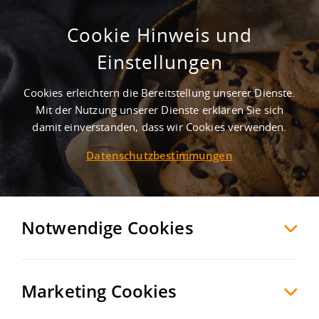
Cookie Hinweis und
ca. 34.500 m² moderne
Einstellungen
Logistikfläche / teilbar / in Sichtlage
zur A1/ Kamener Kreuz
Cookies erleichtern die Bereitstellung unserer Dienste.
Mit der Nutzung unserer Dienste erklären Sie sich
Kamen
Unna
, Deutschland
damit einverstanden, dass wir Cookies verwenden.
Datenschutzbestimmungen
MERKEN
VERGLEICHEN
EXPORT PDF
Notwendige Cookies
Marketing Cookies