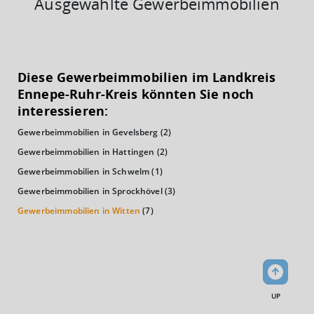
Ausgewählte Gewerbeimmobilien
KAUFKRAFT
(STAND: 2018)
Diese Gewerbeimmobilien im Landkreis
Euro pro Kopf
Ennepe-Ruhr-Kreis könnten Sie noch
(Landkreis / Kreisfreie Stadt)
24.441 €
interessieren:
Gewerbeimmobilien in Gevelsberg
(2)
Kaufkraftindex
(Landkreis / Kreisfreie Stadt)
106,73
Gewerbeimmobilien in Hattingen
(2)
Gewerbeimmobilien in Schwelm
(1)
KAUFKRAFT - EURO PRO KOPF
Gewerbeimmobilien in Sprockhövel
(3)
Gewerbeimmobilien in Witten
(7)
Landkreis / Kreisfreie Stadt
22.651 €
Bundesland
22.233 €
Deutschland
24.441 €
0 €
20.000 €
40.000 €
UP