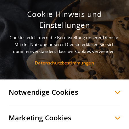
Cookie Hinweis und
Provisionsfrei | WGK 3 | 10.500 m²
Einstellungen
Logistik | 24/7
Cookies erleichtern die Bereitstellung unserer Dienste.
Witten
Ennepe-Ruhr-Kreis
, Deutschland
Mit der Nutzung unserer Dienste erklären Sie sich
damit einverstanden, dass wir Cookies verwenden.
Datenschutzbestimmungen
MERKEN
VERGLEICHEN
EXPORT PDF
Notwendige Cookies
Marketing Cookies