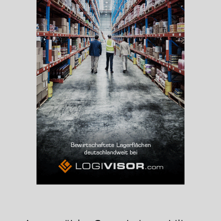
Beschäftigtenquote
(Landkreis / Kreisfreie Stadt)
38,32 %
Arbeitslosenquote
(Landkreis / Kreisfreie Stadt)
8,44 %
BESCHÄFTIGTEN- UND ARBEITSLOSENQUOTE
8.44%
38%