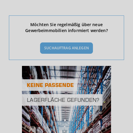
Ökonomische Daten & Fakten
Möchten Sie regelmäßig über neue
Gewerbeimmobilien informiert werden?
BEVÖLKERUNG
(STAND: 12/2019)
SUCHAUFTRAG ANLEGEN
Bevölkerung Gesamt
(Landkreis / Kreisfreie Stadt)
324.106
Bevölkerungsdichte
2
(Landkreis / Kreisfreie Stadt)
791 Einwohner/km
Fläche
2
(Landkreis / Kreisfreie Stadt)
409,64 km
BESCHÄFTIGUNG
(STAND: 06/2020)
Beschäftigte
(Landkreis / Kreisfreie Stadt)
124.201