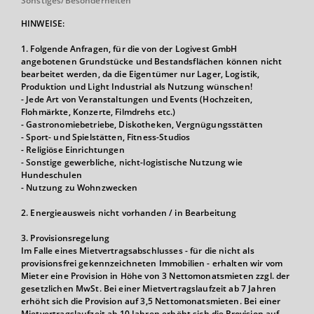
Sonstiges/Besonderheiten
HINWEISE:
1. Folgende Anfragen, für die von der Logivest GmbH
angebotenen Grundstücke und Bestandsflächen können nicht
bearbeitet werden, da die Eigentümer nur Lager, Logistik,
Produktion und Light Industrial als Nutzung wünschen!
- Jede Art von Veranstaltungen und Events (Hochzeiten,
Flohmärkte, Konzerte, Filmdrehs etc.)
- Gastronomiebetriebe, Diskotheken, Vergnügungsstätten
- Sport- und Spielstätten, Fitness-Studios
- Religiöse Einrichtungen
- Sonstige gewerbliche, nicht-logistische Nutzung wie
Hundeschulen
- Nutzung zu Wohnzwecken
2. Energieausweis nicht vorhanden / in Bearbeitung
3. Provisionsregelung
Im Falle eines Mietvertragsabschlusses - für die nicht als
provisionsfrei gekennzeichneten Immobilien - erhalten wir vom
Mieter eine Provision in Höhe von 3 Nettomonatsmieten zzgl. der
gesetzlichen MwSt. Bei einer Mietvertragslaufzeit ab 7 Jahren
erhöht sich die Provision auf 3,5 Nettomonatsmieten. Bei einer
Mietvertragslaufzeit ab 10 Jahren erhöht sich die Provision auf