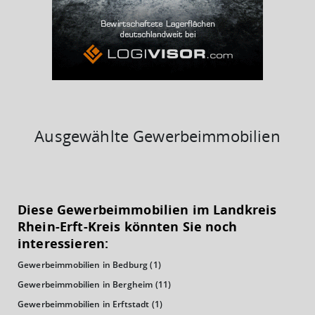
39%
Ausgewählte Gewerbeimmobilien
KAUFKRAFT
(STAND: 2018)
Diese Gewerbeimmobilien im Landkreis
Euro pro Kopf
Rhein-Erft-Kreis könnten Sie noch
(Landkreis / Kreisfreie Stadt)
22.675 €
interessieren:
Gewerbeimmobilien in Bedburg
(1)
Kaufkraftindex
(Landkreis / Kreisfreie Stadt)
99,02
Gewerbeimmobilien in Bergheim
(11)
Gewerbeimmobilien in Erftstadt
(1)
KAUFKRAFT - EURO PRO KOPF