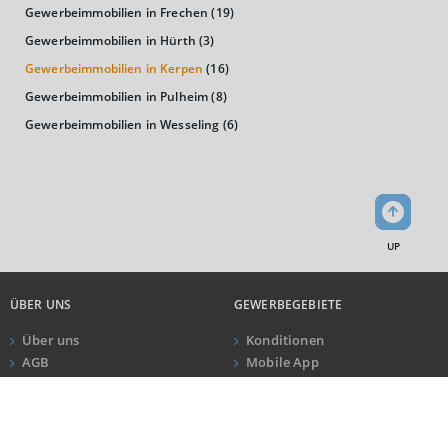
Gewerbeimmobilien in Frechen
(19)
Gewerbeimmobilien in Hürth
(3)
Landkreis / Kreisfreie Stadt
22.651 €
Bundesland
Gewerbeimmobilien in Kerpen
(16)
22.233 €
Deutschland
Gewerbeimmobilien in Pulheim
(8)
22.675 €
Gewerbeimmobilien in Wesseling
(6)
0 €
20.000 €
40.000 €
WIRTSCHAFTSKRAFT
(STAND: 2018)
UP
BRUTTOINLANDSPRODUKT
(LANDKREIS / KREISFREIE STADT)
ÜBER UNS
GEWERBEGEBIETE
GESAMT
BIP JE ERWERBSTÄTIGEN
BIP JE EINWOHN
Über uns
Konditionen
AGB
Mobile App
16.234.601 Tsd. €
80.850 €
34.641 €
Impressum
Newsletter
ANRUF
KONTAKT
Datenschutz
BRUTTOWERTSCHÖPFUNG
Kundeninformationen