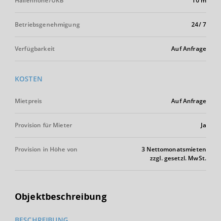
Hallenhöhe/UKB
10 m
Betriebsgenehmigung
24/ 7
Verfügbarkeit
Auf Anfrage
KOSTEN
Mietpreis
Auf Anfrage
Provision für Mieter
Ja
Provision in Höhe von
3 Nettomonatsmieten
zzgl. gesetzl. MwSt.
Objektbeschreibung
BESCHREIBUNG