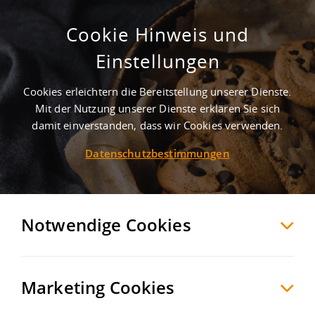
Cookie Hinweis und
Auf GI-Grundstück / ca. 75.000 m²/
Einstellungen
westlich von Köln
Cookies erleichtern die Bereitstellung unserer Dienste.
Kerpen
Rhein-Erft-Kreis
, Deutschland
Mit der Nutzung unserer Dienste erklären Sie sich
damit einverstanden, dass wir Cookies verwenden.
Datenschutzbestimmungen
MERKEN
VERGLEICHEN
EXPORT PDF
Notwendige Cookies
Marketing Cookies