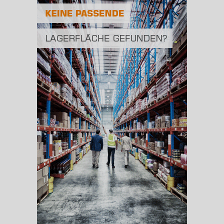
Fläche
2
(Landkreis / Kreisfreie Stadt)
704,71 km
BESCHÄFTIGUNG
(STAND: 06/2020)
Beschäftigte
(Landkreis / Kreisfreie Stadt)
184.466
Beschäftigtenquote
(Landkreis / Kreisfreie Stadt)
39,2 %
Arbeitslosenquote
(Landkreis / Kreisfreie Stadt)
8,86 %
BESCHÄFTIGTEN- UND ARBEITSLOSENQUOTE
8.86%