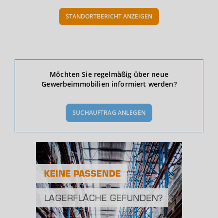
STANDORTBERICHT ANZEIGEN
Ökonomische Daten & Fakten
Möchten Sie regelmäßig über neue
Gewerbeimmobilien informiert werden?
BEVÖLKERUNG
(STAND: 12/2019)
SUCHAUFTRAG ANLEGEN
Bevölkerung Gesamt
(Landkreis / Kreisfreie Stadt)
227.417
Bevölkerungsdichte
2
(Landkreis / Kreisfreie Stadt)
1.651 Einwohner/km
Fläche
2
(Landkreis / Kreisfreie Stadt)
137,78 km