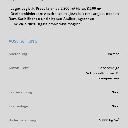
- Lager-Logistik-Produktion ab 2.300 m² bis ca. 8.200 m²
- Drei kombinierbare Abschnitte mit jeweils direkt angebundenen
Büro-Sozialflächen und eigenen Andienungszonen
- Eine 24-7-Nutzung ist problemlos möglich.
AUSSTATTUNG
Andienung
Rampe
Anzahl Tore
3 ebenerdige
Sektionaltore und 9
Rampentore
Lastenaufzug
Nein
Krananlage
Nein
2
Bodenbelastung
5.000 kg/m