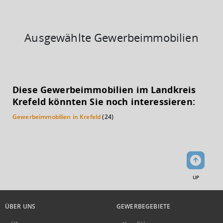
Ausgewählte Gewerbeimmobilien
KAUFKRAFT
(STAND: 2018)
Diese Gewerbeimmobilien im Landkreis
Euro pro Kopf
Krefeld könnten Sie noch interessieren:
(Landkreis / Kreisfreie Stadt)
21.591 €
Gewerbeimmobilien in Krefeld
(24)
Kaufkraftindex
(Landkreis / Kreisfreie Stadt)
94,29
KAUFKRAFT - EURO PRO KOPF
UP
Landkreis / Kreisfreie Stadt
22.651 €
Bundesland
22.233 €
Deutschland
ÜBER UNS
GEWERBEGEBIETE
21.591 €