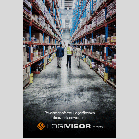
BESCHÄFTIGUNG
(STAND: 06/2020)
Beschäftigte
(Landkreis / Kreisfreie Stadt)
83.515
Beschäftigtenquote
(Landkreis / Kreisfreie Stadt)
36,72 %
Arbeitslosenquote
(Landkreis / Kreisfreie Stadt)
13,99 %
BESCHÄFTIGTEN- UND ARBEITSLOSENQUOTE
13.99%
36%