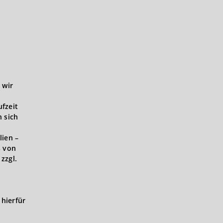
 wir
ufzeit
 sich
lien –
s von
zzgl.
hierfür