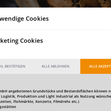
Rampe
wendige Cookies
100
Nein
keting Cookies
Nein
2
5.000 kg/m
L BESTÄTIGEN
ALLE ABLEHNEN
ALLE AKZEPT
t GmbH angebotenen Grundstücke und Bestandsflächen können n
 Logistik, Produktion und Light Industrial als Nutzung wünsch
zeiten, Flohmärkte, Konzerte, Filmdrehs etc.)
gsstätten