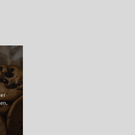
der
den,