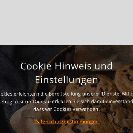
Gepflegt
Cookie Hinweis und
Noch nicht vorhanden
Einstellungen
der größten und modernsten Logistikparks in NRW mit einer
okies erleichtern die Bereitstellung unserer Dienste. Mit 
äche auf einem ca. 210.000 m² GI-Grundstück.
zung unserer Dienste erklären Sie sich damit einverstan
ndabschnitten.
dass wir Cookies verwenden.
Datenschutzbestimmungen