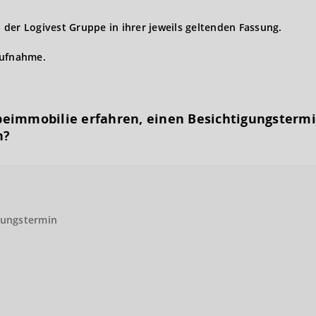
der Logivest Gruppe in ihrer jeweils geltenden Fassung.
aufnahme.
eimmobilie erfahren, einen Besichtigungs­term
n?
gungstermin