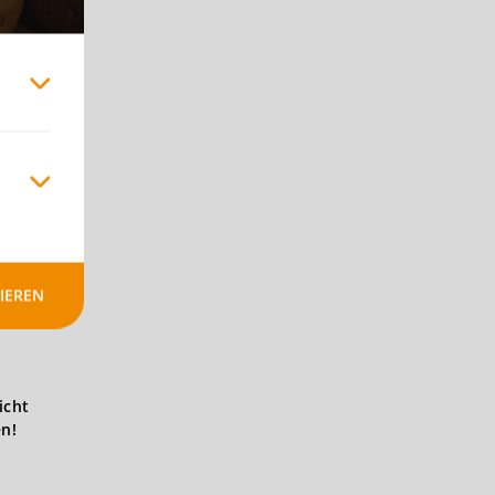
IEREN
icht
en!