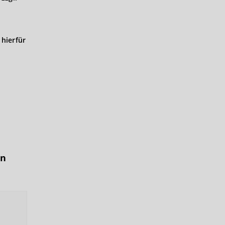
hierfür
in