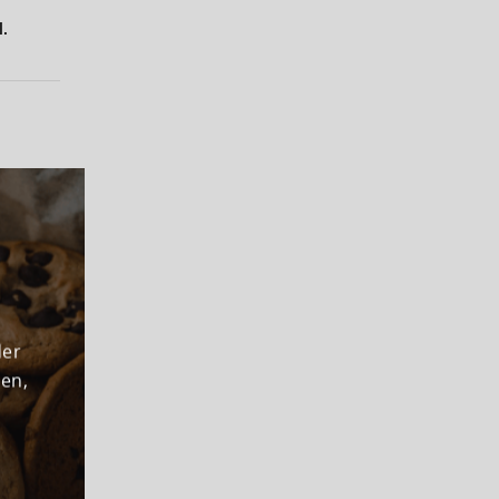
l.
der
den,