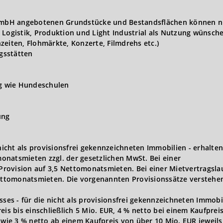
t GmbH angebotenen Grundstücke und Bestandsflächen können n
 Logistik, Produktion und Light Industrial als Nutzung wünsch
zeiten, Flohmärkte, Konzerte, Filmdrehs etc.)
gsstätten
ng wie Hundeschulen
ung
 nicht als provisionsfrei gekennzeichneten Immobilien - erhalten
onatsmieten zzgl. der gesetzlichen MwSt. Bei einer
 Provision auf 3,5 Nettomonatsmieten. Bei einer Mietvertragsla
Nettomonatsmieten. Die vorgenannten Provisionssätze verstehen
s - für die nicht als provisionsfrei gekennzeichneten Immobi
eis bis einschließlich 5 Mio. EUR, 4 % netto bei einem Kaufprei
owie 3 % netto ab einem Kaufpreis von über 10 Mio. EUR jeweils 