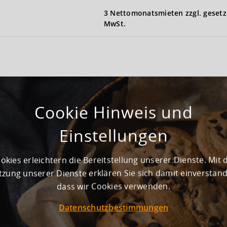
3 Nettomonatsmieten zzgl. gesetz
MwSt.
Cookie Hinweis und
Erstbezug
Einstellungen
1 + Mezzanine
okies erleichtern die Bereitstellung unserer Dienste. Mit 
zung unserer Dienste erklären Sie sich damit einverstan
Noch nicht vorhanden
dass wir Cookies verwenden.
Datenschutzbestimmungen
gesamt 30.000 m² Logistikflächen.