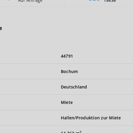
Auf Anfrage
19836
e
44791
Bochum
Deutschland
Miete
Hallen/Produktion zur Miete
2