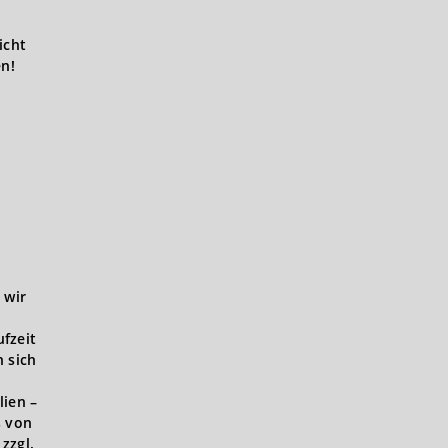
icht
en!
 wir
ufzeit
 sich
lien –
s von
zzgl.